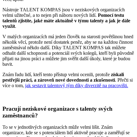
Nástroje TALENT KOMPAS jsou v neziskových organizacích
velmi užitečné, a to nejen při náboru nových lidí.
Pomocí testu
talentů zjistíte, jaké máte aktuálně v týmu talenty a jak je dále
využít
.
V malých organizacích má jeden člověk na starosti povětšinou hned
několik věcí, protože není dostatek peněz, aby se na každou činnost
zaměstnával někdo další. Díky TALENT KOMPAS tak můžete
odhalit další schopnosti a potenciál svých kolegů, kteří byli původně
přijati na jinou práci a můžete jim svěřit další úkoly, které je budou
bavit.
Znám řadu lidí, kteří tento přístup velmi ocenili, protože
získali
pestřejší práci, a zároveň nové dovednosti a zkušenosti
. Přečti si
více o tom,
jak sestavit talentový tým díky diverzitě na pracovišti.
Pracují neziskové organizace s talenty svých
zaměstnanců?
To se v jednotlivých organizacích může velmi lišit. Znám
organizace, kde se s potenciálem lidí aktivně pracuje a zaměřují se