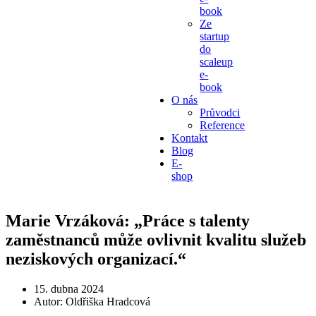
book
Ze
startup
do
scaleup
e-
book
O nás
Průvodci
Reference
Kontakt
Blog
E-
shop
Marie Vrzáková: „Práce s talenty
zaměstnanců může ovlivnit kvalitu služeb
neziskových organizací.“
15. dubna 2024
Autor:
Oldřiška Hradcová