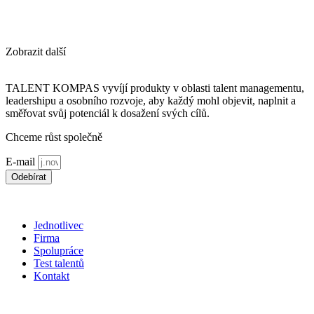
Zobrazit další
TALENT KOMPAS vyvíjí produkty v oblasti talent managementu,
leadershipu a osobního rozvoje, aby každý mohl objevit, naplnit a
směřovat svůj potenciál k dosažení svých cílů.
Chceme růst společně
E-mail
Odebírat
*souhlasím s použitím
osobních údajů
Jednotlivec
Firma
Spolupráce
Test talentů
Kontakt