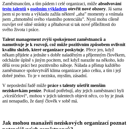
Zaměstnancům, a tím pádem i celé organizaci, může
absolvování
testu talentů
s
osobním výkladem
otevřít nové obzory
. Já sama
jsem si po testu a výkladu zažila některé „aha” momenty a vnímala
jsem „zhmotnění svého vlastního potenciálu”. Nyní mohu cíleně
rozvíjet své silné stránky a přitahovat si tak nové příležitosti do
svého života i práce.
Talent management zvýší spokojenost zaměstnanců a
namotivuje je k rozvoji, což může pozitivním způsobem ovlivnit
kvalitu služeb, které organizace poskytuje
. Přece jen, když
někam přijdete a jednáte s dobře naladěným a příjemným člověkem,
odcházíte úplně s jiným pocitem, než když narazíte na někoho, kdo
dělá svou práci bez pozitivního náboje. Nálada a přístup každého
zaměstnance spoluvytváří klima organizace jako celku, a tím i její
dobré jméno. To je v nezisku, myslím, zásadní.
V neposlední řadě může
práce s talenty ušetřit menším
neziskovkám peníze
. Pokud potřebují, aby jejich zaměstnanci byli
„víceúčeloví“, mohou v jejich talentech objevit něco, co by je jinak
ani nenapadlo, že daný člověk v sobě má.
Jak mohou manažeři neziskových organizací poznat