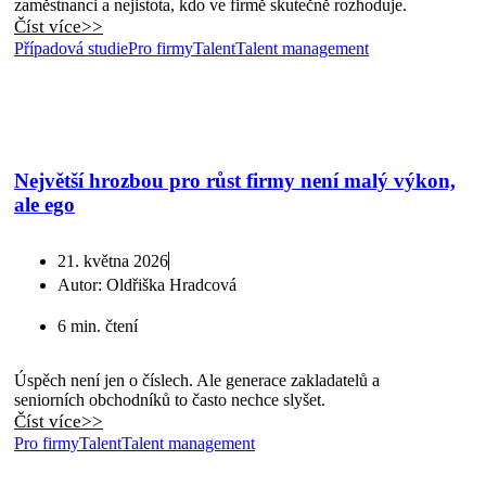
zaměstnanci a nejistota, kdo ve firmě skutečně rozhoduje.
Číst více>>
Případová studie
Pro firmy
Talent
Talent management
Největší hrozbou pro růst firmy není malý výkon,
ale ego
21. května 2026
Autor:
Oldřiška Hradcová
6 min. čtení
Úspěch není jen o číslech. Ale generace zakladatelů a
seniorních obchodníků to často nechce slyšet.
Číst více>>
Pro firmy
Talent
Talent management