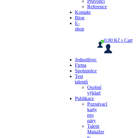
Průvodci
Reference
Kontakt
Blog
E-
shop
0.00
Kč
Cart
0
Jednotlivec
Firma
Spolupráce
Test
talentů
Osobní
výklad
Publikace
Poznávací
karty
pro
páry
Talent
Manažer
e-