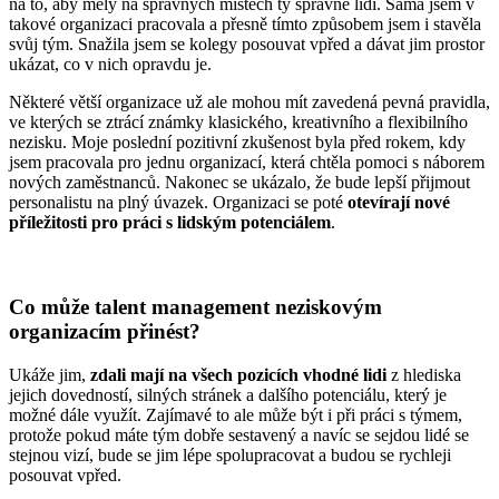
na to, aby měly na správných místech ty správné lidi. Sama jsem v
takové organizaci pracovala a přesně tímto způsobem jsem i stavěla
svůj tým. Snažila jsem se kolegy posouvat vpřed a dávat jim prostor
ukázat, co v nich opravdu je.
Některé větší organizace už ale mohou mít zavedená pevná pravidla,
ve kterých se ztrácí známky klasického, kreativního a flexibilního
nezisku. Moje poslední pozitivní zkušenost byla před rokem, kdy
jsem pracovala pro jednu organizací, která chtěla pomoci s náborem
nových zaměstnanců. Nakonec se ukázalo, že bude lepší přijmout
personalistu na plný úvazek. Organizaci se poté
otevírají nové
příležitosti pro práci s lidským potenciálem
.
Co může talent management neziskovým
organizacím přinést?
Ukáže jim,
zdali mají na všech pozicích vhodné lidi
z hlediska
jejich dovedností, silných stránek a dalšího potenciálu, který je
možné dále využít. Zajímavé to ale může být i při práci s týmem,
protože pokud máte tým dobře sestavený a navíc se sejdou lidé se
stejnou vizí, bude se jim lépe spolupracovat a budou se rychleji
posouvat vpřed.