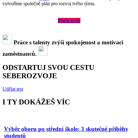
vytvoříme společně plán pro rozvoj tvého týmu.
Přečti si víc
Práce s talenty zvýší spokojenost a motivaci
zaměstnanců.
ODSTARTUJ SVOU CESTU
SEBEROZVOJE
Udělat test
I TY DOKÁŽEŠ VÍC
Výběr oboru po střední škole: 3 skutečné příběhy
studentů