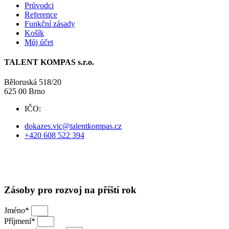
Průvodci
Reference
Funkční zásady
Košík
Můj účet
TALENT KOMPAS s.r.o.
Běloruská 518/20
625 00 Brno
IČO:
09738525
dokazes.vic@talentkompas.cz
+420 608 522 394
© 2024 TALENT KOMPAS
Obchodní podmínky
·
Ochrana soukromí
Zásoby pro rozvoj na příští rok
Jméno*
Příjmení*