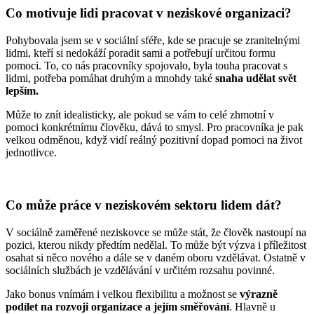
Co motivuje lidi pracovat v neziskové organizaci?
Pohybovala jsem se v sociální sféře, kde se pracuje se zranitelnými
lidmi, kteří si nedokáží poradit sami a potřebují určitou formu
pomoci. To, co nás pracovníky spojovalo, byla touha pracovat s
lidmi, potřeba pomáhat druhým a mnohdy také
snaha udělat svět
lepším.
Může to znít idealisticky, ale pokud se vám to celé zhmotní v
pomoci konkrétnímu člověku, dává to smysl. Pro pracovníka je pak
velkou odměnou, když vidí reálný pozitivní dopad pomoci na život
jednotlivce.
Co může práce v neziskovém sektoru lidem dát?
V sociálně zaměřené neziskovce se může stát, že člověk nastoupí na
pozici, kterou nikdy předtím nedělal. To může být výzva i příležitost
osahat si něco nového a dále se v daném oboru vzdělávat. Ostatně v
sociálních službách je vzdělávání v určitém rozsahu povinné.
Jako bonus vnímám i velkou flexibilitu a možnost se
výrazně
podílet na rozvoji organizace a jejím směřování
. Hlavně u