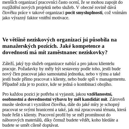
menších organizací pracovníci často ocení, že se mohou zapojit do
rozjíždění nových projektů nebo služeb. V obecné rovině dává
člověku práce v takové organizaci
pocit smysluplnosti
, což vnímám
jako výrazný faktor vnitřní motivace.
Ve většině neziskových organizací jsi působila na
manažerských pozicích. Jaké kompetence a
dovednosti má mít zaměstnanec neziskovky?
Záleží, jaký typ služeb organizace nabízí a pro jakou klientelu
pracuje. Požadavky by měly být sestaveny podle toho, jestli bude
nový člen pracovat jako samostatná jednotka, nebo v týmu a také
jestli bude přímo pracovat s klienty, nebo bude spíš v managementu.
Případně zda je to pozice, kde se jedná o kombinaci obojího.
Pro každou pozici je potřeba si vyjasnit, jakou
vzdělanostní,
osobnostní a dovednostní výbavu by měl kandidát mít
. Zároveň
musíte sledovat i vyzrálost člověka, dále do jaké míry je schopný
pracovat se svými hranicemi a také, jak má zpracovaná témata, která
bude řešit s klienty. Pracovní profil by se měl promítnout do
náborových materiálů, díky čemuž budete vědět, koho hledáte a
budete se umět cíleně doptávat.