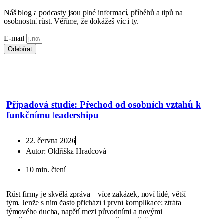
Náš blog a podcasty jsou plné informací, příběhů a tipů na
osobnostní růst. Věříme, že dokážeš víc i ty.
E-mail
Odebírat
*souhlasím s použitím
osobních údajů
Případová studie: Přechod od osobních vztahů k
funkčnímu leadershipu
22. června 2026
Autor:
Oldřiška Hradcová
10 min. čtení
Růst firmy je skvělá zpráva – více zakázek, noví lidé, větší
tým. Jenže s ním často přichází i první komplikace: ztráta
týmového ducha, napětí mezi původními a novými