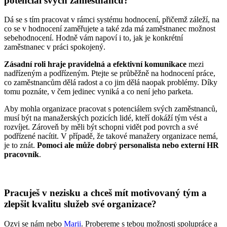
potenciál svých zaměstnanců?
Dá se s tím pracovat v rámci systému hodnocení, přičemž záleží, na
co se v hodnocení zaměřujete a také zda má zaměstnanec možnost
sebehodnocení. Hodně vám napoví i to, jak je konkrétní
zaměstnanec v práci spokojený.
Zásadní roli hraje pravidelná a efektivní komunikace
mezi
nadřízeným a podřízeným. Ptejte se průběžně na hodnocení práce,
co zaměstnancům dělá radost a co jim dělá naopak problémy. Díky
tomu poznáte, v čem jedinec vyniká a co není jeho parketa.
Aby mohla organizace pracovat s potenciálem svých zaměstnanců,
musí být na manažerských pozicích lidé, kteří dokáží tým vést a
rozvíjet. Zároveň by měli být schopni vidět pod povrch a své
podřízené nacítit. V případě, že takové manažery organizace nemá,
je to znát.
Pomoci ale může dobrý personalista nebo externí HR
pracovník
.
Pracuješ v nezisku a chceš mít motivovaný tým a
zlepšit kvalitu služeb své organizace?
Ozvi se nám nebo
Marii
. Probereme s tebou možnosti spolupráce a