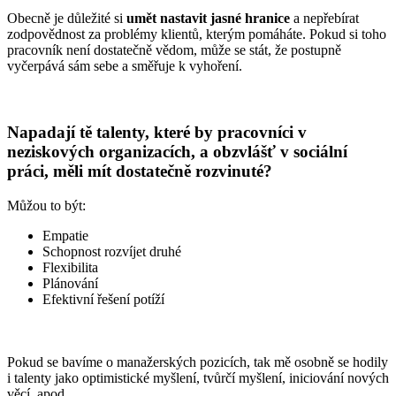
Obecně je důležité si
umět nastavit jasné hranice
a nepřebírat
zodpovědnost za problémy klientů, kterým pomáháte. Pokud si toho
pracovník není dostatečně vědom, může se stát, že postupně
vyčerpává sám sebe a směřuje k vyhoření.
Napadají tě talenty, které by pracovníci v
neziskových organizacích, a obzvlášť v sociální
práci, měli mít dostatečně rozvinuté?
Můžou to být:
Empatie
Schopnost rozvíjet druhé
Flexibilita
Plánování
Efektivní řešení potíží
Pokud se bavíme o manažerských pozicích, tak mě osobně se hodily
i talenty jako optimistické myšlení, tvůrčí myšlení, iniciování nových
věcí, apod.