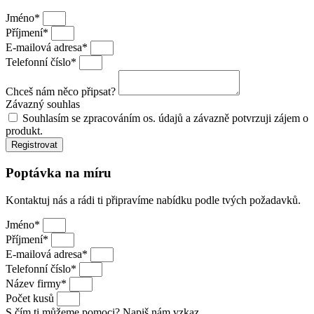
Jméno*
Příjmení*
E-mailová adresa*
Telefonní číslo*
Chceš nám něco připsat?
Závazný souhlas
Souhlasím se zpracováním os. údajů a závazně potvrzuji zájem o
produkt.
Registrovat
Poptávka na míru
Kontaktuj nás a rádi ti připravíme nabídku podle tvých požadavků.
Jméno*
Příjmení*
E-mailová adresa*
Telefonní číslo*
Název firmy*
Počet kusů
S čím ti můžeme pomoci? Napiš nám vzkaz.