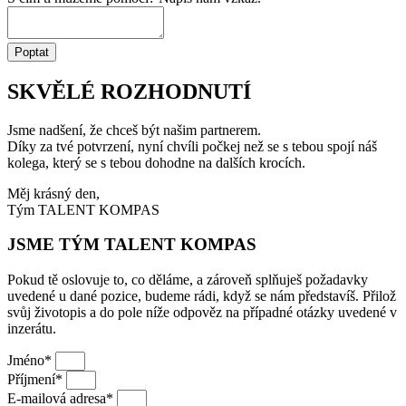
Poptat
SKVĚLÉ ROZHODNUTÍ
Jsme nadšení, že chceš být našim partnerem.
Díky za tvé potvrzení, nyní chvíli počkej než se s tebou spojí náš
kolega, který se s tebou dohodne na dalších krocích.
Měj krásný den,
Tým TALENT KOMPAS
JSME TÝM TALENT KOMPAS
Pokud tě oslovuje to, co děláme, a zároveň splňuješ požadavky
uvedené u dané pozice, budeme rádi, když se nám představíš. Přilož
svůj životopis a do pole níže odpověz na případné otázky uvedené v
inzerátu.
Jméno*
Příjmení*
E-mailová adresa*