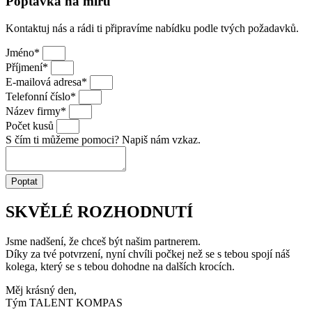
Poptávka na míru
Kontaktuj nás a rádi ti připravíme nabídku podle tvých požadavků.
Jméno*
Příjmení*
E-mailová adresa*
Telefonní číslo*
Název firmy*
Počet kusů
S čím ti můžeme pomoci? Napiš nám vzkaz.
Poptat
SKVĚLÉ ROZHODNUTÍ
Jsme nadšení, že chceš být našim partnerem.
Díky za tvé potvrzení, nyní chvíli počkej než se s tebou spojí náš
kolega, který se s tebou dohodne na dalších krocích.
Měj krásný den,
Tým TALENT KOMPAS