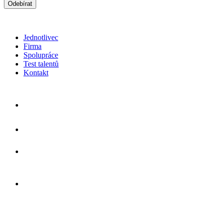
Odebírat
*souhlasím s použitím
osobních údajů
Jednotlivec
Firma
Spolupráce
Test talentů
Kontakt