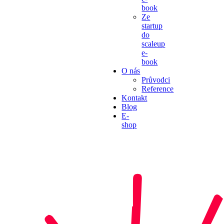
book
Ze
startup
do
scaleup
e-
book
O nás
Průvodci
Reference
Kontakt
Blog
E-
shop
PODCAST