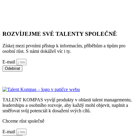
ROZVÍJEJME SVÉ TALENTY SPOLEČNĚ
Získej mezi prvními přístup k informacím, příběhům a tipům pro
osobní růst. S námi dokážeš víc i ty.
E-mail
Odebírat
*souhlasím s použitím
osobních údajů
TALENT KOMPAS vyvíjí produkty v oblasti talent managementu,
leadershipu a osobního rozvoje, aby každý mohl objevit, naplnit a
směřovat svůj potenciál k dosažení svých cílů.
Chceme růst společně
E-mail