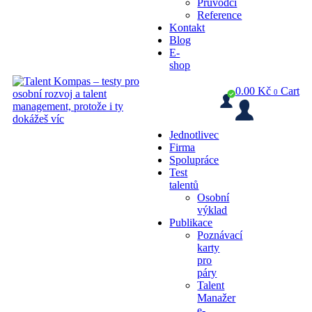
Průvodci
Reference
Kontakt
Blog
E-
shop
0.00
Kč
Cart
0
Jednotlivec
Firma
Spolupráce
Test
talentů
Osobní
výklad
Publikace
Poznávací
karty
pro
páry
Talent
Manažer
e-