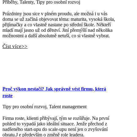
Příběhy
,
Talenty
,
Tipy pro osobní rozvoj
Prázdniny jsou sice v plném proudu, ale možná i u vás
doma se už začíná objevovat téma: maturita, vysoká škola,
přijímačky a co vlastně nastane po střední škole. Někteří
mladí mají jasno už od dětství. Jiní přemýšlí nad několika
možnostmi a další absolutně netuší, co si vlastně vybrat.
Číst více>>
Proč výkon nestačí? Jak správně vést firmu, která
roste
Tipy pro osobní rozvoj
,
Talent management
Firma roste, klienti přibývají, tým se rozšiřuje. Na první
pohled to vypadá jako ideální situace. Jenže přechod z
nadšeného start-upu do scale-upu není jen o zvyšování
obratu.J e především o změně role leadera.