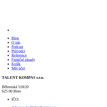
Blog
O nás
Podcast
Průvodci
Reference
Funkční zásady
Košík
Můj účet
TALENT KOMPAS s.r.o.
Běloruská 518/20
625 00 Brno
IČO:
09738525