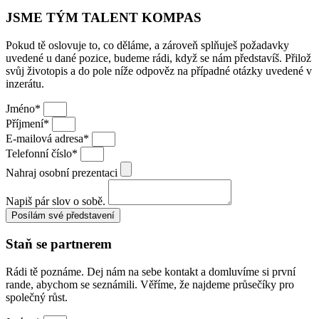
JSME TÝM TALENT KOMPAS
Pokud tě oslovuje to, co děláme, a zároveň splňuješ požadavky
uvedené u dané pozice, budeme rádi, když se nám představíš. Přilož
svůj životopis a do pole níže odpověz na případné otázky uvedené v
inzerátu.
Jméno*
Příjmení*
E-mailová adresa*
Telefonní číslo*
Nahraj osobní prezentaci
Napiš pár slov o sobě.
Posílám své představení
Staň se partnerem
Rádi tě poznáme. Dej nám na sebe kontakt a domluvíme si první
rande, abychom se seznámili. Věříme, že najdeme průsečíky pro
společný růst.