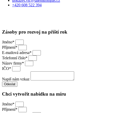
dokazes.vic@talentkompas.cz
+420 608 522 394
© 2024 TALENT KOMPAS
Obchodní podmínky
·
Ochrana soukromí
Zásoby pro rozvoj na příští rok
Jméno*
Příjmení*
E-mailová adresa*
Telefonní číslo*
Název firmy*
IČO*
Napiš nám vzkaz
Odeslat
Chci vytvořit nabídku na míru
Jméno*
Příjmení*