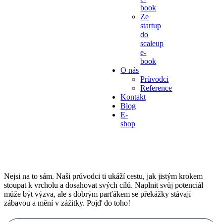
book
Ze
startup
do
scaleup
e-
book
O nás
Průvodci
Reference
Kontakt
Blog
E-
shop
PRŮVODCI
Nejsi na to sám. Naši průvodci ti ukáží cestu, jak jistým krokem
stoupat k vrcholu a dosahovat svých cílů. Naplnit svůj potenciál
může být výzva, ale s dobrým parťákem se překážky stávají
zábavou a mění v zážitky. Pojď do toho!