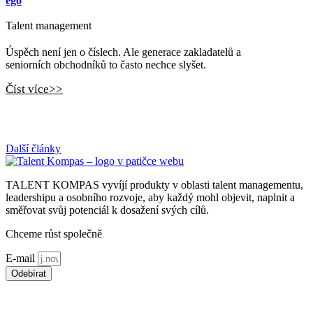
ego
Talent management
Úspěch není jen o číslech. Ale generace zakladatelů a
seniorních obchodníků to často nechce slyšet.
Číst více>>
Další články
TALENT KOMPAS vyvíjí produkty v oblasti talent managementu,
leadershipu a osobního rozvoje, aby každý mohl objevit, naplnit a
směřovat svůj potenciál k dosažení svých cílů.
Chceme růst společně
E-mail
Odebírat
*souhlasím s použitím
osobních údajů