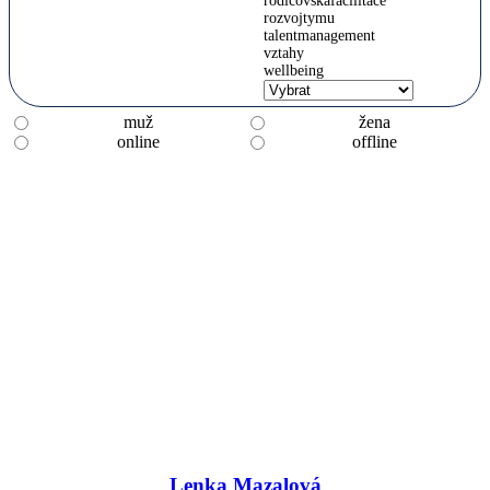
rodicovskafacilitace
rozvojtymu
talentmanagement
vztahy
wellbeing
muž
žena
online
offline
Lenka Mazalová