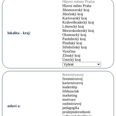
Hlavní město Praha
Jihomoravský kraj
Jihočeský kraj
Karlovarský kraj
Královéhradecký kraj
Liberecký kraj
Moravskoslezský kraj
lokalita - kraj:
Olomoucký kraj
Pardubický kraj
Plzeňský kraj
Středočeský kraj
Vysočina
Zlínský kraj
Ústecký kraj
firemnirozvoj
kariernirozvoj
leadership
lifekoucink
marketing
motivace
osobnirozvoj
mluví o:
pedagogika
prodejnidovednosti