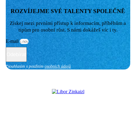
ROZVÍJEJME SVÉ TALENTY SPOLEČNĚ
Získej mezi prvními přístup k informacím, příběhům a
tipům pro osobní růst. S námi dokážeš víc i ty.
E-mail
Odebírat
*souhlasím s použitím
osobních údajů