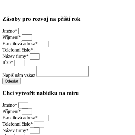
Obchodní podmínky
·
Ochrana soukromí
Zásoby pro rozvoj na příští rok
Jméno*
Příjmení*
E-mailová adresa*
Telefonní číslo*
Název firmy*
IČO*
Napiš nám vzkaz
Odeslat
Chci vytvořit nabídku na míru
Jméno*
Příjmení*
E-mailová adresa*
Telefonní číslo*
Název firmy*