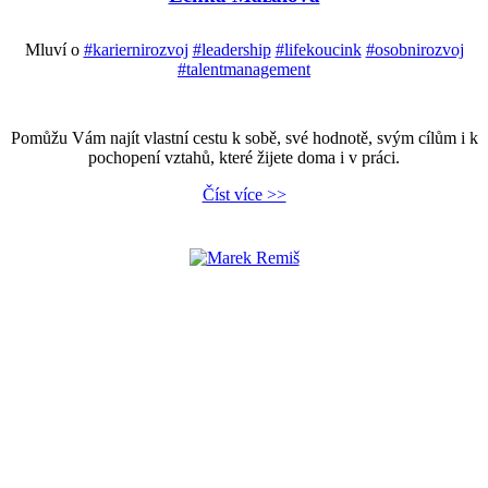
Mluví o
#kariernirozvoj
#leadership
#lifekoucink
#osobnirozvoj
#talentmanagement
Pomůžu Vám najít vlastní cestu k sobě, své hodnotě, svým cílům i k
pochopení vztahů, které žijete doma i v práci.
Číst více >>