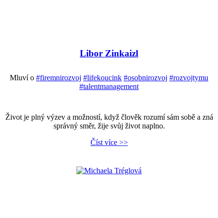
Libor Zinkaizl
Mluví o
#firemnirozvoj
#lifekoucink
#osobnirozvoj
#rozvojtymu
#talentmanagement
Život je plný výzev a možností, když člověk rozumí sám sobě a zná
správný směr, žije svůj život naplno.
Číst více >>