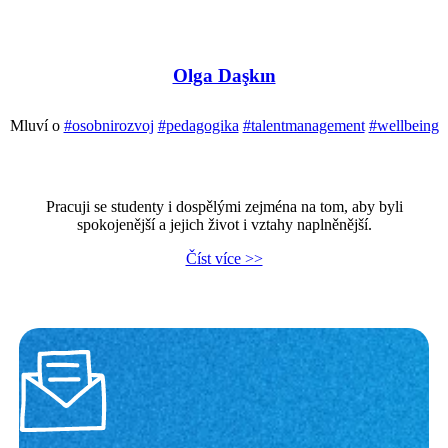
Olga Daşkın
Mluví o
#osobnirozvoj
#pedagogika
#talentmanagement
#wellbeing
Pracuji se studenty i dospělými zejména na tom, aby byli
spokojenější a jejich život i vztahy naplněnější.
Číst více >>