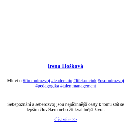
Irena Hošková
Mluví o
#firemnirozvoj
#leadership
#lifekoucink
#osobnirozvoj
#pedagogika
#talentmanagement
Sebepoznání a seberozvoj jsou nejúčinnější cesty k tomu stát se
lepším člověkem nebo žít kvalitnější život.
Číst více >>