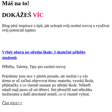
Máš na to!
DOKÁŽEŠ
VÍC
Blog plný inspirace a tipů, jak uchopit svůj osobní rozvoj a využívat
svůj potenciál naplno.
Výběr oboru po střední škole: 3 skutečné příběhy
studentů
Příběhy
,
Talenty
,
Tipy pro osobní rozvoj
Prázdniny jsou sice v plném proudu, ale možná i u vás
doma se už začíná objevovat téma: maturita, vysoká škola,
přijímačky a co vlastně nastane po střední škole. Někteří
mladí mají jasno už od dětství. Jiní přemýšlí nad několika
možnostmi a další absolutně netuší, co si vlastně vybrat.
Číst více>>