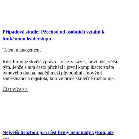
Případová studie: Přechod od osobních vztahů k
funkčnímu leadershipu
Talent management
Růst firmy je skvělá zpráva – více zakázek, noví lidé, větší
tým. Jenže s ním často přichází i první komplikace: ztráta
týmového ducha, napětí mezi původními a novými
zaměstnanci a nejistota, kdo ve firmě skutečně rozhoduje.
Číst více>>
Největší hrozbou pro růst firmy není malý výkon, ale