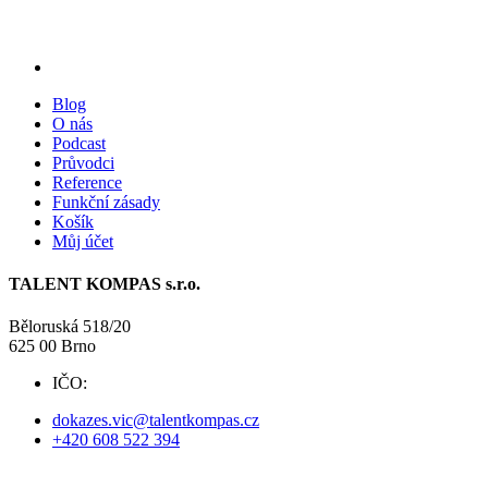
Blog
O nás
Podcast
Průvodci
Reference
Funkční zásady
Košík
Můj účet
TALENT KOMPAS s.r.o.
Běloruská 518/20
625 00 Brno
IČO:
09738525
dokazes.vic@talentkompas.cz
+420 608 522 394
© 2024 TALENT KOMPAS