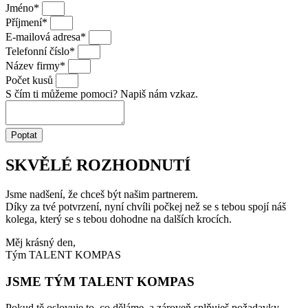
Jméno*
Příjmení*
E-mailová adresa*
Telefonní číslo*
Název firmy*
Počet kusů
S čím ti můžeme pomoci? Napiš nám vzkaz.
Poptat
SKVĚLÉ ROZHODNUTÍ
Jsme nadšení, že chceš být našim partnerem.
Díky za tvé potvrzení, nyní chvíli počkej než se s tebou spojí náš
kolega, který se s tebou dohodne na dalších krocích.
Měj krásný den,
Tým TALENT KOMPAS
JSME TÝM TALENT KOMPAS
Pokud tě oslovuje to, co děláme, a zároveň splňuješ požadavky