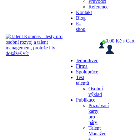
Průvodci
Reference
Kontakt
Blog
E-
shop
0.00
Kč
Cart
0
Jednotlivec
Firma
Spolupráce
Test
talentů
Osobní
výklad
Publikace
Poznávací
karty
pro
páry
Talent
Manažer
e-