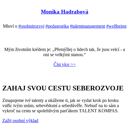
Monika Hadrabová
Mluví o
#osobnirozvoj
#pedagogika
#talentmanagement
#wellbeing
Mým životním krédem je: „Přemýšlej o lidech tak, že jsou velcí - a
oni se velkými stanou.“
Číst více >>
ZAHAJ SVOU CESTU SEBEROZVOJE
Zmapujeme tvé talenty a ukážeme ti, jak se vydat krok po kroku
vstříc tvým snům, sebevědomí a sebedůvěře. Nebuď na to sám a
vykroč na cestu se spolehlivým parťákem TALENT KOMPAS.
Zažij osobní výklad