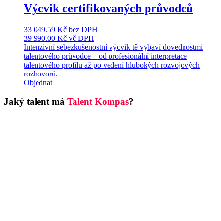
Výcvik certifikovaných průvodců
33 049.59
Kč
bez DPH
39 990.00
Kč
vč DPH
Intenzivní sebezkušenostní výcvik tě vybaví dovednostmi
talentového průvodce – od profesionální interpretace
talentového profilu až po vedení hlubokých rozvojových
rozhovorů.
Objednat
Jaký talent má
Talent Kompas
?