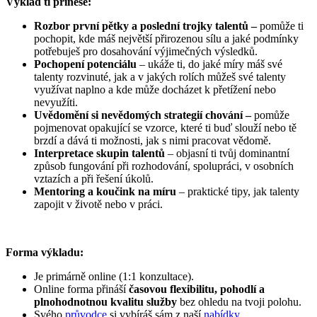
Výklad ti přinese:
Rozbor první pětky a poslední trojky talentů –
pomůže ti
pochopit, kde máš největší přirozenou sílu a jaké podmínky
potřebuješ pro dosahování výjimečných výsledků.
Pochopení potenciálu
– ukáže ti, do jaké míry máš své
talenty rozvinuté, jak a v jakých rolích můžeš své talenty
využívat naplno a kde může docházet k přetížení nebo
nevyužíti.
Uvědomění si nevědomých strategií chování –
pomůže
pojmenovat opakující se vzorce, které ti buď slouží nebo tě
brzdí a dává ti možnosti, jak s nimi pracovat vědomě.
Interpretace skupin talentů
– objasní ti tvůj dominantní
způsob fungování při rozhodování, spolupráci, v osobních
vztazích a při řešení úkolů.
Mentoring a koučink na míru
– praktické tipy, jak talenty
zapojit v životě nebo v práci.
–
Forma výkladu:
Je primárně online (1:1 konzultace).
Online forma přináší
časovou flexibilitu, pohodlí a
plnohodnotnou kvalitu služby
bez ohledu na tvoji polohu.
Svého
průvodce
si vybíráš sám z naší
nabídky
.