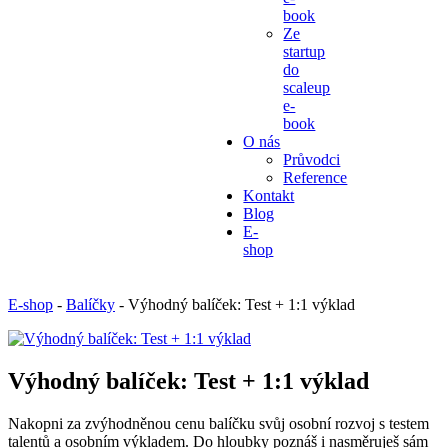
book
Ze
startup
do
scaleup
e-
book
O nás
Průvodci
Reference
Kontakt
Blog
E-
shop
E-shop
-
Balíčky
-
Výhodný balíček: Test + 1:1 výklad
Výhodný balíček: Test + 1:1 výklad
Nakopni za zvýhodněnou cenu balíčku svůj osobní rozvoj s testem
talentů a osobním výkladem. Do hloubky poznáš i nasměruješ sám