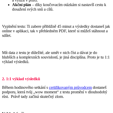
a využít v praxi.
Akční plán
– díky koučovacím otázkám si nastavíš cestu k
dosažení svých snů a cílů.
–
Vyplnění testu: Ti zabere přibližně 45 minut a výsledky dostaneš jak
online v aplikaci, tak v přehledném PDF, které si můžeš stáhnout a
sdílet.
–
Mít data z testu je důležité, ale umět v nich číst a dávat je do
hlubších a komplexních souvislostí, je jiná disciplína. Proto je tu 1:1
výklad výsledků.
2. 1:1 výklad výsledků
Během hodinového setkání s
certifikovaným průvodcem
dostaneš
podporu, která tvůj „wow moment“ z testu promění v dlouhodobý
růst. Právě tady začíná skutečný zlom.
–