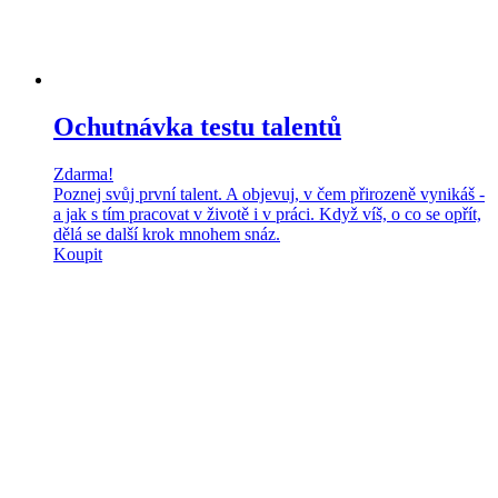
Ochutnávka testu talentů
Zdarma!
Poznej svůj první talent. A objevuj, v čem přirozeně vynikáš -
a jak s tím pracovat v životě i v práci. Když víš, o co se opřít,
dělá se další krok mnohem snáz.
Koupit