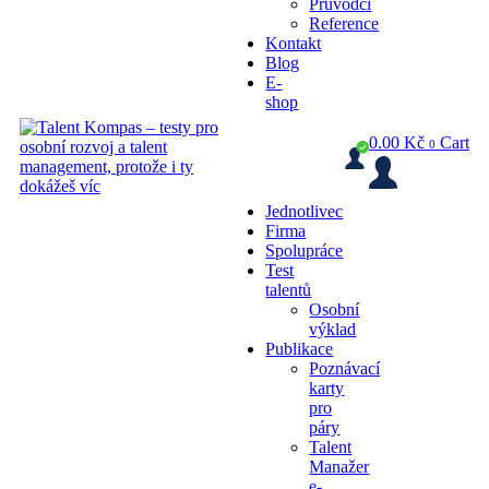
Průvodci
Reference
Kontakt
Blog
E-
shop
0.00
Kč
Cart
0
Jednotlivec
Firma
Spolupráce
Test
talentů
Osobní
výklad
Publikace
Poznávací
karty
pro
páry
Talent
Manažer
e-