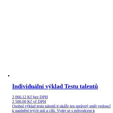
Individuální výklad Testu talentů
2 066.12
Kč
bez DPH
2 500.00
Kč
vč DPH
Osobní výklad testu talentů ti ukáže ten správný směr vedoucí
k naplnění tvých snů a cílů. Vydej se s průvodcem k