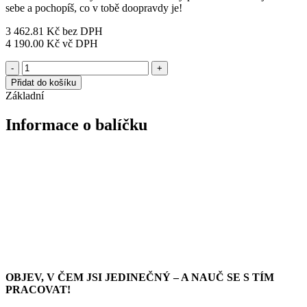
sebe a pochopíš, co v tobě doopravdy je!
3 462.81
Kč
bez DPH
4 190.00
Kč
vč DPH
Výhodný
-
+
balíček:
Přidat do košíku
Test
Základní
+
1:1
Informace o balíčku
výklad
množství
OBJEV, V ČEM JSI JEDINEČNÝ – A NAUČ SE S TÍM
PRACOVAT!