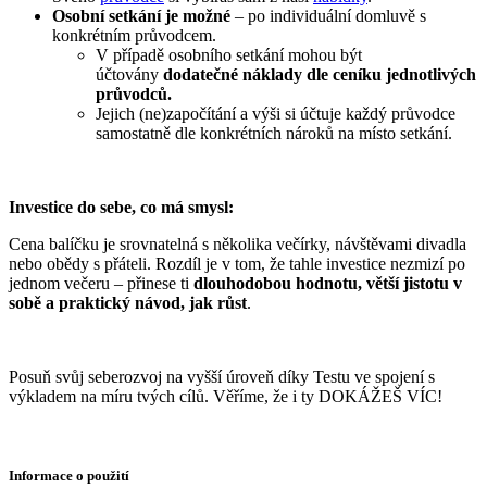
Osobní setkání je možné
– po individuální domluvě s
konkrétním průvodcem.
V případě osobního setkání mohou být
účtovány
dodatečné náklady dle ceníku jednotlivých
průvodců.
Jejich (ne)započítání a výši si účtuje každý průvodce
samostatně dle konkrétních nároků na místo setkání.
–
Investice do sebe, co má smysl:
Cena balíčku je srovnatelná s několika večírky, návštěvami divadla
nebo obědy s přáteli. Rozdíl je v tom, že tahle investice nezmizí po
jednom večeru – přinese ti
dlouhodobou hodnotu, větší jistotu v
sobě a praktický návod, jak růst
.
–
Posuň svůj seberozvoj na vyšší úroveň díky Testu ve spojení s
výkladem na míru tvých cílů. Věříme, že i ty DOKÁŽEŠ VÍC!
–
Informace o použití