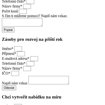
Telefonní číslo*
Název firmy*
Počet kusů
S čím ti můžeme pomoci? Napiš nám vzkaz.
Poptat
Zásoby pro rozvoj na příští rok
Jméno*
Příjmení*
E-mailová adresa*
Telefonní číslo*
Název firmy*
IČO*
Napiš nám vzkaz
Odeslat
Chci vytvořit nabídku na míru