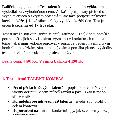
Balíček
spojuje online
Test talentů
s individuálním
výkladem
výsledků
za zvýhodněnou cenu. Získáš nejen přesný přehled o
svých talentech a skrytém potenciálu, ale také podporu průvodce,
který ti ukáže, jak své silné stránky využívat každý den. Test je
určen
každému od 17 let věku.
Test ti ukáže strukturu tvých talentů, zatímco 1:1 výklad ti pomůže
porozumět jejich souvislostem, významu v konkrétních rolích a
tomu, jak s nimi vědomě pracovat v praxi. Je vedený na míru tvým
konkrétním otázkám, situacím a výzvám a pomáhá přenést výsledky
testu do reálného osobního i profesního života.
Běžná cena: 4490 Kč.
V rámci balíčku 4 190 Kč
–
1. Test talentů TALENT KOMPAS
První pětku klíčových talentů
– popis toho, čím tě tvoje
talenty definují, v čem můžeš zazářit a jaká úskalí ti mohou
stát v cestě.
Kompletní pořadí všech 29 talentů
– uvidíš svůj profil v
celém kontextu.
Doporučení na míru
– konkrétní tipy, jak své talenty rozvíjet