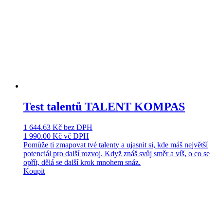
Test talentů TALENT KOMPAS
1 644.63
Kč
bez DPH
1 990.00
Kč
vč DPH
Pomůže ti zmapovat tvé talenty a ujasnit si, kde máš největší
potenciál pro další rozvoj. Když znáš svůj směr a víš, o co se
opřít, dělá se další krok mnohem snáz.
Koupit