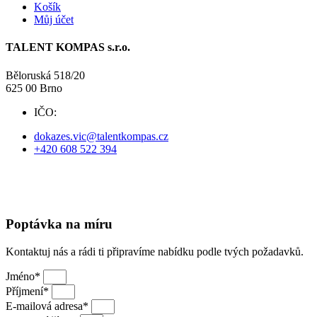
Košík
Můj účet
TALENT KOMPAS s.r.o.
Běloruská 518/20
625 00 Brno
IČO:
09738525
dokazes.vic@talentkompas.cz
+420 608 522 394
© 2024 TALENT KOMPAS
Obchodní podmínky
·
Ochrana soukromí
Poptávka na míru
Kontaktuj nás a rádi ti připravíme nabídku podle tvých požadavků.
Jméno*
Příjmení*
E-mailová adresa*