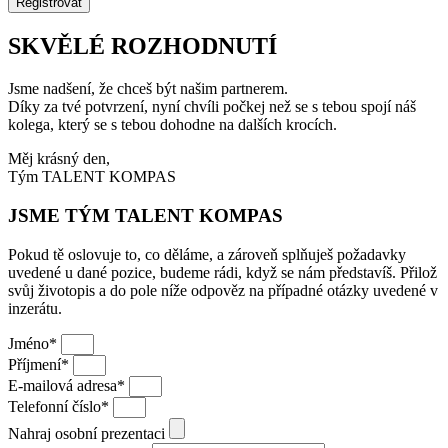
Registrovat
SKVĚLÉ ROZHODNUTÍ
Jsme nadšení, že chceš být našim partnerem.
Díky za tvé potvrzení, nyní chvíli počkej než se s tebou spojí náš
kolega, který se s tebou dohodne na dalších krocích.
Měj krásný den,
Tým TALENT KOMPAS
JSME TÝM TALENT KOMPAS
Pokud tě oslovuje to, co děláme, a zároveň splňuješ požadavky
uvedené u dané pozice, budeme rádi, když se nám představíš. Přilož
svůj životopis a do pole níže odpověz na případné otázky uvedené v
inzerátu.
Jméno*
Příjmení*
E-mailová adresa*
Telefonní číslo*
Nahraj osobní prezentaci