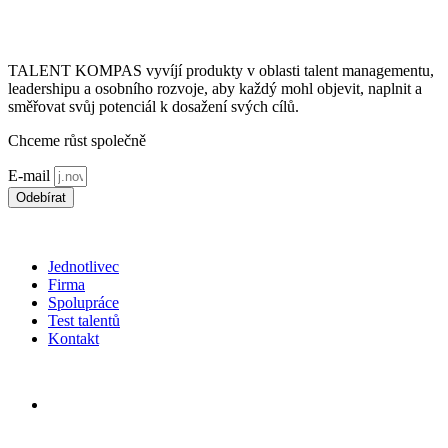
TALENT KOMPAS vyvíjí produkty v oblasti talent managementu,
leadershipu a osobního rozvoje, aby každý mohl objevit, naplnit a
směřovat svůj potenciál k dosažení svých cílů.
Chceme růst společně
E-mail
Odebírat
*souhlasím s použitím
osobních údajů
Jednotlivec
Firma
Spolupráce
Test talentů
Kontakt