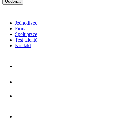
Odebírat
*souhlasím s použitím
osobních údajů
Jednotlivec
Firma
Spolupráce
Test talentů
Kontakt