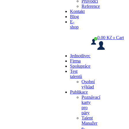
Průvodci
Reference
Kontakt
Blog
E-
shop
0.00
Kč
Cart
0
Jednotlivec
Firma
Spolupráce
Test
talentů
Osobní
výklad
Publikace
Poznávací
karty
pro
páry
Talent
Manažer
e-