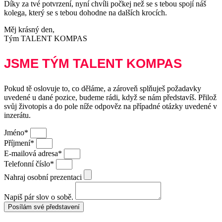
Díky za tvé potvrzení, nyní chvíli počkej než se s tebou spojí náš
kolega, který se s tebou dohodne na dalších krocích.
Měj krásný den,
Tým TALENT KOMPAS
JSME TÝM TALENT KOMPAS
Pokud tě oslovuje to, co děláme, a zároveň splňuješ požadavky
uvedené u dané pozice, budeme rádi, když se nám představíš. Přilož
svůj životopis a do pole níže odpověz na případné otázky uvedené v
inzerátu.
Jméno*
Příjmení*
E-mailová adresa*
Telefonní číslo*
Nahraj osobní prezentaci
Napiš pár slov o sobě.
Posílám své představení