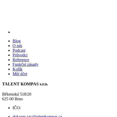
Blog
O nás
Podcast
Průvodci
Reference
Funkční zásady
Košík
Můj účet
TALENT KOMPAS s.r.o.
Běloruská 518/20
625 00 Brno
IČO:
09738525
dokazes.vic@talentkompas.cz