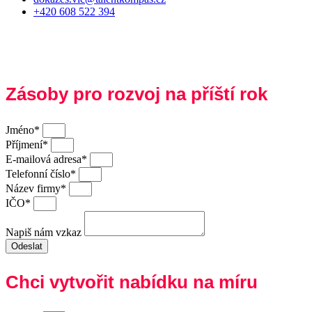
+420 608 522 394
© 2024 TALENT KOMPAS
Obchodní podmínky
·
Ochrana soukromí
Zásoby pro rozvoj na příští rok
Jméno*
Příjmení*
E-mailová adresa*
Telefonní číslo*
Název firmy*
IČO*
Napiš nám vzkaz
Odeslat
Chci vytvořit nabídku na míru