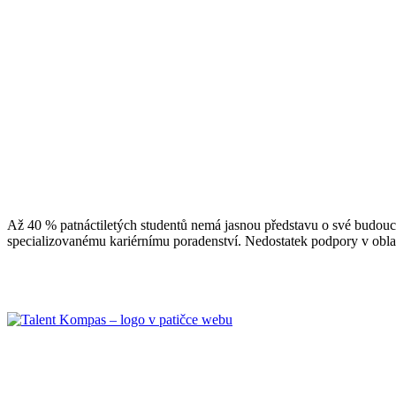
Až 40 % patnáctiletých studentů nemá jasnou představu o své budouc
specializovanému kariérnímu poradenství. Nedostatek podpory v oblas
TALENT KOMPAS vyvíjí produkty v oblasti talent managementu, le
a osobního rozvoje, aby každý mohl objevit, naplnit a směřovat svůj p
dosažení svých cílů.