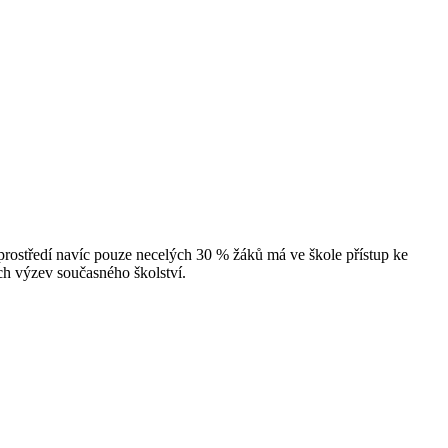
rostředí navíc pouze necelých 30 % žáků má ve škole přístup ke
ch výzev současného školství.