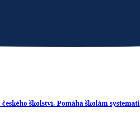
kého školství. Pomáhá školám systematick