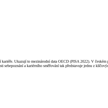
í kariéře. Ukazují to mezinárodní data OECD (PISA 2022). V českém p
ti sebepoznání a kariérního směřování tak představuje jednu z klíčový
adershipu
otenciál k