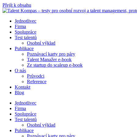
Přejít k obsahu
Jednotlivec
Firma
Spolupráce
Test talentů
Osobní výklad
Publikace
Poznávací karty pro páry
Talent Manažer e-book
Ze startup do scaleup e-book
O nás
Průvodci
Reference
Kontakt
Blog
Jednotlivec
Firma
Spolupráce
Test talentů
Osobní výklad
Publikace
Poznávací karty pro páry