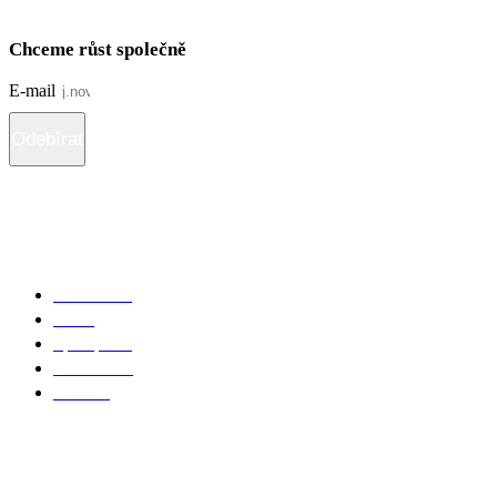
Chceme růst společně
E-mail
Odebírat
*souhlasím s použitím
osobních údajů
Jednotlivec
Firma
Spolupráce
Test talentů
Kontakt