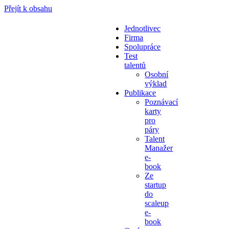
Přejít k obsahu
Jednotlivec
Firma
Spolupráce
Test
talentů
Osobní
výklad
Publikace
Poznávací
karty
pro
páry
Talent
Manažer
e-
book
Ze
startup
do
scaleup
e-
book