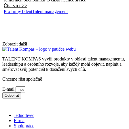
Číst více>>
Pro firmy
Talent
Talent management
Zobrazit další
TALENT KOMPAS vyvíjí produkty v oblasti talent managementu,
leadershipu a osobního rozvoje, aby každý mohl objevit, naplnit a
směřovat svůj potenciál k dosažení svých cílů.
Chceme růst společně
E-mail
Odebírat
*souhlasím s použitím
osobních údajů
Jednotlivec
Firma
Spolupráce