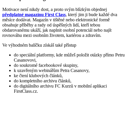
Motivace není nikdy dost, a proto svým blízkým objednej
předplatné magazínu First Class
, který jim ji bude každé dva
měsíce dodávat. Magazín v tištěné nebo elektronické formě
obsahuje příběhy a rady od úspěšných lidí, kteří tebou
obdarovanému ukáží, jak naplnit osobní potenciál nebo najít
rovnováhu mezi osobním životem, kariérou a zdravím.
Ve výhodném balíčku získáš také přístup
do speciální platformy, kde můžeš položit otázky přímo Petru
Casanovovi,
do soukromé facebookové skupiny,
k uzavřeným webinářům Petra Casanovy,
ke čtení klubových článků,
do kompletního archivu článků,
do digitálního archivu FC Kurzů v mobilní aplikaci
FirstClass.cz.