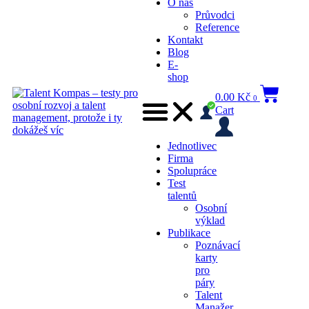
O nás
Průvodci
Reference
Kontakt
Blog
E-
shop
0.00
Kč
0
Cart
Jednotlivec
Firma
Spolupráce
Test
talentů
Osobní
výklad
Publikace
Poznávací
karty
pro
páry
Talent
Manažer