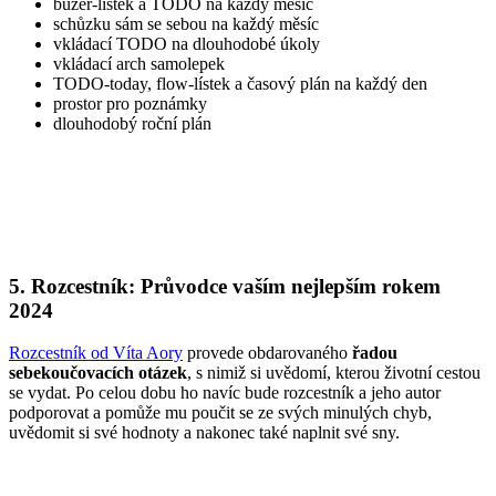
buzer-lístek a TODO na každý měsíc
schůzku sám se sebou na každý měsíc
vkládací TODO na dlouhodobé úkoly
vkládací arch samolepek
TODO-today, flow-lístek a časový plán na každý den
prostor pro poznámky
dlouhodobý roční plán
5. Rozcestník: Průvodce vaším nejlepším rokem
2024
Rozcestník od Víta Aory
provede obdarovaného
řadou
sebekoučovacích otázek
, s nimiž si uvědomí, kterou životní cestou
se vydat. Po celou dobu ho navíc bude rozcestník a jeho autor
podporovat a pomůže mu poučit se ze svých minulých chyb,
uvědomit si své hodnoty a nakonec také naplnit své sny.