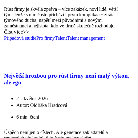
Růst firmy je skvělá zpráva – více zakázek, noví lidé, větší
tým. Jenže s ním často přichází i první komplikace: ztráta
týmového ducha, napětí mezi původními a novými
zaměstnanci a nejistota, kdo ve firmě skutečně rozhoduje.
Číst více>>
Případová studie
Pro firmy
Talent
Talent management
Největší hrozbou pro růst firmy není malý výkon,
ale ego
21. května 2026
Autor:
Oldřiška Hradcová
6 min. čtení
Úspěch není jen o číslech. Ale generace zakladatelů a
seniorních obchodníků to často nechce slyšet.