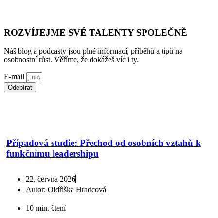
ROZVÍJEJME SVÉ TALENTY SPOLEČNĚ
Náš blog a podcasty jsou plné informací, příběhů a tipů na
osobnostní růst. Věříme, že dokážeš víc i ty.
E-mail
Odebírat
*souhlasím s použitím
osobních údajů
Případová studie: Přechod od osobních vztahů k
funkčnímu leadershipu
22. června 2026
Autor:
Oldřiška Hradcová
10 min. čtení