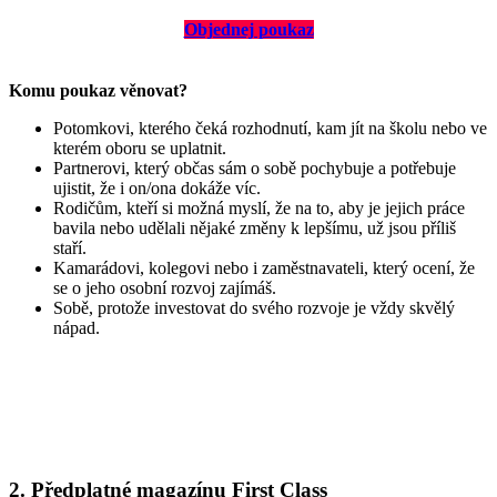
Objednej poukaz
Komu poukaz věnovat?
Potomkovi, kterého čeká rozhodnutí, kam jít na školu nebo ve
kterém oboru se uplatnit.
Partnerovi, který občas sám o sobě pochybuje a potřebuje
ujistit, že i on/ona dokáže víc.
Rodičům, kteří si možná myslí, že na to, aby je jejich práce
bavila nebo udělali nějaké změny k lepšímu, už jsou příliš
staří.
Kamarádovi, kolegovi nebo i zaměstnavateli, který ocení, že
se o jeho osobní rozvoj zajímáš.
Sobě, protože investovat do svého rozvoje je vždy skvělý
nápad.
2. Předplatné magazínu First Class