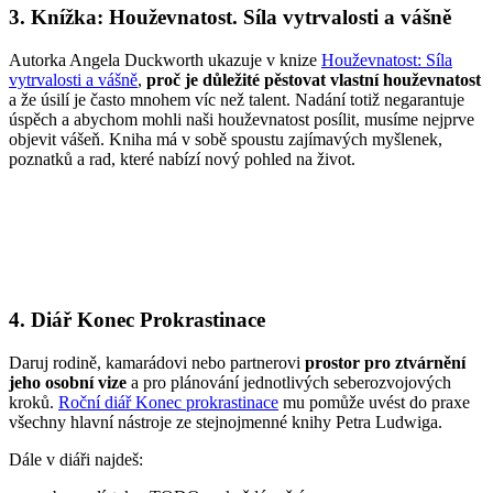
3. Knížka: Houževnatost. Síla vytrvalosti a vášně
Autorka Angela Duckworth ukazuje v knize
Houževnatost: Síla
vytrvalosti a vášně
,
proč je důležité pěstovat vlastní houževnatost
a že úsilí je často mnohem víc než talent. Nadání totiž negarantuje
úspěch a abychom mohli naši houževnatost posílit, musíme nejprve
objevit vášeň. Kniha má v sobě spoustu zajímavých myšlenek,
poznatků a rad, které nabízí nový pohled na život.
4. Diář Konec Prokrastinace
Daruj rodině, kamarádovi nebo partnerovi
prostor pro ztvárnění
jeho osobní vize
a pro plánování jednotlivých seberozvojových
kroků.
Roční diář Konec prokrastinace
mu pomůže uvést do praxe
všechny hlavní nástroje ze stejnojmenné knihy Petra Ludwiga.
Dále v diáři najdeš: