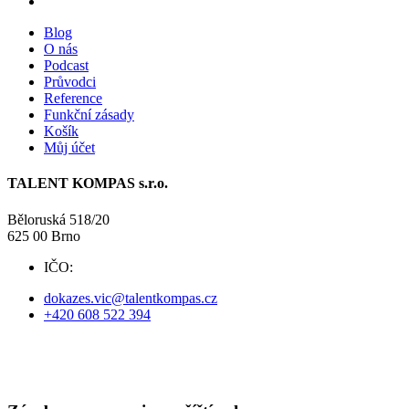
Blog
O nás
Podcast
Průvodci
Reference
Funkční zásady
Košík
Můj účet
TALENT KOMPAS s.r.o.
Běloruská 518/20
625 00 Brno
IČO:
09738525
dokazes.vic@talentkompas.cz
+420 608 522 394
© 2024 TALENT KOMPAS
Obchodní podmínky
·
Ochrana soukromí