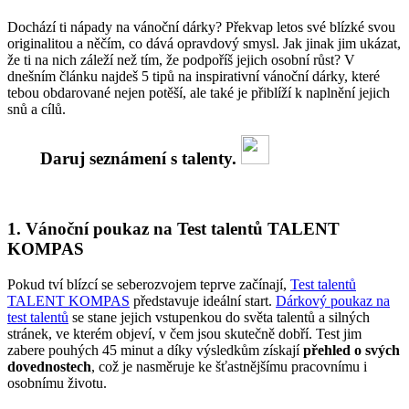
Dochází ti nápady na vánoční dárky? Překvap letos své blízké svou
originalitou a něčím, co dává opravdový smysl. Jak jinak jim ukázat,
že ti na nich záleží než tím, že podpoříš jejich osobní růst? V
dnešním článku najdeš 5 tipů na inspirativní vánoční dárky, které
tebou obdarované nejen potěší, ale také je přiblíží k naplnění jejich
snů a cílů.
Daruj seznámení s talenty.
1. Vánoční poukaz na Test talentů TALENT
KOMPAS
Pokud tví blízcí se seberozvojem teprve začínají,
Test talentů
TALENT KOMPAS
představuje ideální start.
Dárkový poukaz na
test talentů
se stane jejich vstupenkou do světa talentů a silných
stránek, ve kterém objeví, v čem jsou skutečně dobří. Test jim
zabere pouhých 45 minut a díky výsledkům získají
přehled o svých
dovednostech
, což je nasměruje ke šťastnějšímu pracovnímu i
osobnímu životu.