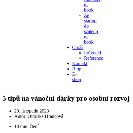
e-
book
Ze
startup
do
scaleup
e-
book
O nás
Průvodci
Reference
Kontakt
Blog
E-
shop
5 tipů na vánoční dárky pro osobní rozvoj
29. listopadu 2023
Autor:
Oldřiška Hradcová
10 min. čtení