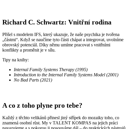
Richard C. Schwartz: Vnitřní rodina
Přišel s modelem IFS, který ukazuje, že naše psychika je tvořena
„částmi“. Když se naučíme tyto části chápat a integrovat, uvolníme
obrovský potenciál. Díky němu umíme pracovat s vnitřními
konflikty a proměnit je v sílu.
Tipy na knihy:
Internal Family Systems Therapy (1995)
Introduction to the Internal Family Systems Model (2001)
No Bad Parts (2021)
A co z toho plyne pro tebe?
Každý z těchto velikánů přinesl jiný střípek do mozaiky toho, co
znamená osobní růst. My v TALENT KOMPAS na jejich práci
navazujeme a s pokorou ji posouváme dál – do praktických nástrojů,