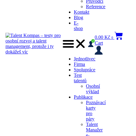
Průvodci
Reference
Kontakt
Blog
E-
shop
0.00
Kč
0
Cart
Jednotlivec
Firma
Spolupráce
Test
talentů
Osobní
výklad
Publikace
Poznávací
karty
pro
páry
Talent
Manažer
e-