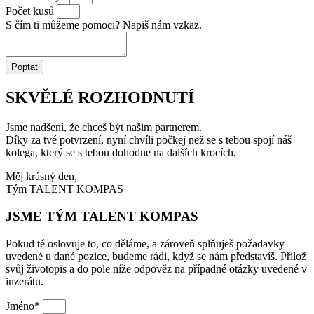
Počet kusů
S čím ti můžeme pomoci? Napiš nám vzkaz.
Poptat
SKVĚLÉ ROZHODNUTÍ
Jsme nadšení, že chceš být našim partnerem.
Díky za tvé potvrzení, nyní chvíli počkej než se s tebou spojí náš
kolega, který se s tebou dohodne na dalších krocích.
Měj krásný den,
Tým TALENT KOMPAS
JSME TÝM TALENT KOMPAS
Pokud tě oslovuje to, co děláme, a zároveň splňuješ požadavky
uvedené u dané pozice, budeme rádi, když se nám představíš. Přilož
svůj životopis a do pole níže odpověz na případné otázky uvedené v
inzerátu.
Jméno*