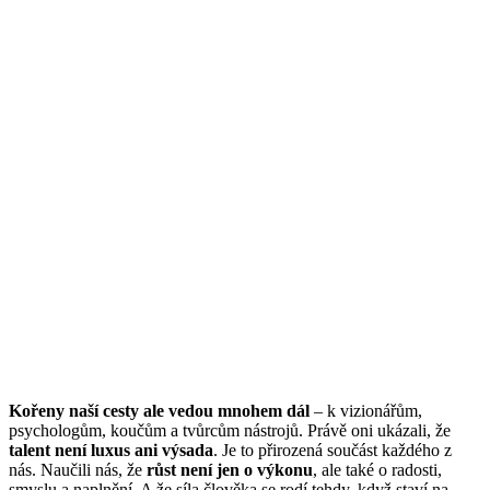
Kořeny naší cesty ale vedou mnohem dál
– k vizionářům,
psychologům, koučům a tvůrcům nástrojů. Právě oni ukázali, že
talent není luxus ani výsada
. Je to přirozená součást každého z
nás. Naučili nás, že
růst není jen o výkonu
, ale také o radosti,
smyslu a naplnění. A že síla člověka se rodí tehdy, když staví na