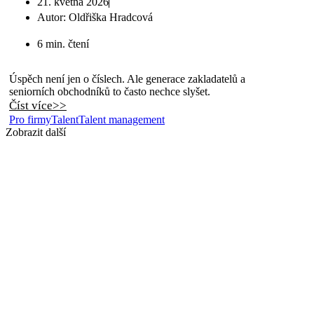
21. května 2026
Autor:
Oldřiška Hradcová
6 min. čtení
Úspěch není jen o číslech. Ale generace zakladatelů a
seniorních obchodníků to často nechce slyšet.
Číst více>>
Pro firmy
Talent
Talent management
Zobrazit další