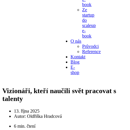
book
Ze
startup
do
scaleup
e-
book
O nás
Průvodci
Reference
Kontakt
Blog
E-
shop
Vizionáři, kteří naučili svět pracovat s
talenty
13. října 2025
Autor:
Oldřiška Hradcová
6 min. čtení