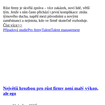
Růst firmy je skvělá zpráva – více zakázek, noví lidé, větší
tým. Jenže s ním často přichází i první komplikace: ztráta
týmového ducha, napětí mezi původními a novými
zaměstnanci a nejistota, kdo ve firmě skutečně rozhoduje.
Číst více>>
Případová studie
Pro firmy
Talent
Talent management
Největší hrozbou pro růst firmy není malý výkon,
ale ego