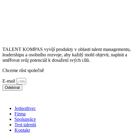
TALENT KOMPAS vyvíjí produkty v oblasti talent managementu,
leadershipu a osobního rozvoje, aby každý mohl objevit, naplnit a
směřovat svůj potenciál k dosažení svých cílů.
Chceme růst společně
E-mail
Odebírat
*souhlasím s použitím
osobních údajů
Jednotlivec
Firma
Spolupráce
Test talentů
Kontakt