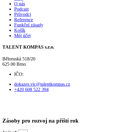
O nás
Podcast
Průvodci
Reference
Funkční zásady
Košík
Můj účet
TALENT KOMPAS s.r.o.
Běloruská 518/20
625 00 Brno
IČO:
09738525
dokazes.vic@talentkompas.cz
+420 608 522 394
© 2024 TALENT KOMPAS
Obchodní podmínky
·
Ochrana soukromí
Zásoby pro rozvoj na příští rok