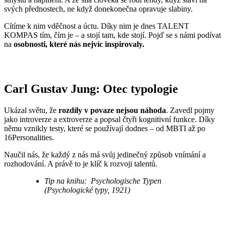
svých přednostech, ne když donekonečna opravuje slabiny.
Cítíme k nim vděčnost a úctu. Díky nim je dnes TALENT
KOMPAS tím, čím je – a stojí tam, kde stojí. Pojď se s námi podívat
na
osobnosti, které nás nejvíc inspirovaly.
Carl Gustav Jung: Otec typologie
Ukázal světu, že
rozdíly v povaze nejsou náhoda
. Zavedl pojmy
jako introverze a extroverze a popsal čtyři kognitivní funkce. Díky
němu vznikly testy, které se používají dodnes – od MBTI až po
16Personalities.
Naučil nás, že každý z nás má svůj jedinečný způsob vnímání a
rozhodování. A právě to je klíč k rozvoji talentů.
Tip na knihu: Psychologische Typen
(Psychologické typy, 1921)