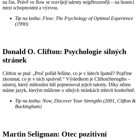
na čas. Právě ve flow se rozvíjejí talenty nejpřirozeněji – na hranici
mezi schopnostmi a výzvou.
Tip na knihu: Flow: The Psychology of Optimal Experience
(1990)
Donald O. Clifton: Psychologie silných
stránek
Clifton se ptal: „Proč pořád řešíme, co je v lidech špatně? Pojďme
zkoumat, co je v nich správně.“ Výsledkem je CliftonStrengths –
nástroj, který milionům lidí pojmenoval jejich talenty. Díky němu
máme jazyk, kterým můžeme o silných stránkách mluvit konkrétně.
Tip na knihu: Now, Discover Your Strengths (2001, Clifton &
Buckingham)
Martin Seligman: Otec pozitivní