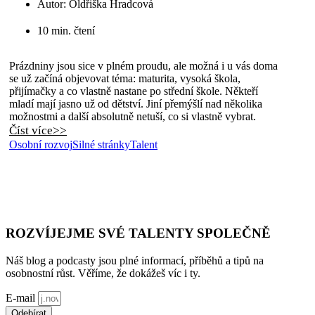
Autor:
Oldřiška Hradcová
10 min. čtení
Prázdniny jsou sice v plném proudu, ale možná i u vás doma
se už začíná objevovat téma: maturita, vysoká škola,
přijímačky a co vlastně nastane po střední škole. Někteří
mladí mají jasno už od dětství. Jiní přemýšlí nad několika
možnostmi a další absolutně netuší, co si vlastně vybrat.
Číst více>>
Osobní rozvoj
Silné stránky
Talent
ROZVÍJEJME SVÉ TALENTY SPOLEČNĚ
Náš blog a podcasty jsou plné informací, příběhů a tipů na
osobnostní růst. Věříme, že dokážeš víc i ty.
E-mail
Odebírat