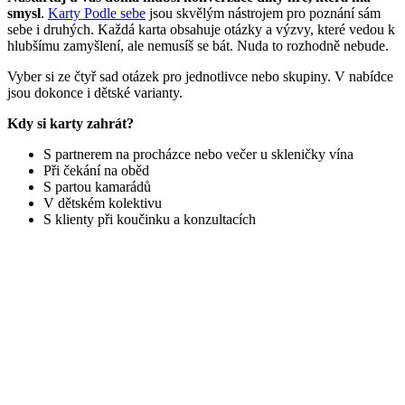
smysl
.
Karty Podle sebe
jsou skvělým nástrojem pro poznání sám
sebe i druhých. Každá karta obsahuje otázky a výzvy, které vedou k
hlubšímu zamyšlení, ale nemusíš se bát. Nuda to rozhodně nebude.
Vyber si ze čtyř sad otázek pro jednotlivce nebo skupiny. V nabídce
jsou dokonce i dětské varianty.
Kdy si karty zahrát?
S partnerem na procházce nebo večer u skleničky vína
Při čekání na oběd
S partou kamarádů
V dětském kolektivu
S klienty při koučinku a konzultacích