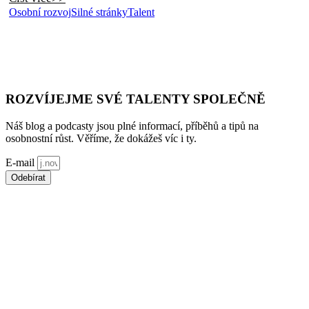
Osobní rozvoj
Silné stránky
Talent
ROZVÍJEJME SVÉ TALENTY SPOLEČNĚ
Náš blog a podcasty jsou plné informací, příběhů a tipů na
osobnostní růst. Věříme, že dokážeš víc i ty.
E-mail
Odebírat
*souhlasím s použitím
osobních údajů