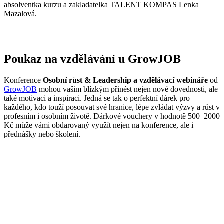
absolventka kurzu a zakladatelka TALENT KOMPAS Lenka
Mazalová.
Poukaz na vzdělávání u GrowJOB
Konference
Osobní růst & Leadership a vzdělávací webináře
od
GrowJOB
mohou vašim blízkým přinést nejen nové dovednosti, ale
také motivaci a inspiraci. Jedná se tak o perfektní dárek pro
každého, kdo touží posouvat své hranice, lépe zvládat výzvy a růst v
profesním i osobním životě. Dárkové vouchery v hodnotě 500–2000
Kč může vámi obdarovaný využít nejen na konference, ale i
přednášky nebo školení.