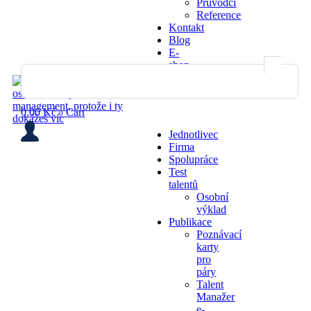
Průvodci
Reference
Kontakt
Blog
E-
shop
0.00
Kč
Cart
0
Jednotlivec
Firma
Spolupráce
Test
talentů
Osobní
výklad
Publikace
Poznávací
karty
pro
páry
Talent
Manažer
e-