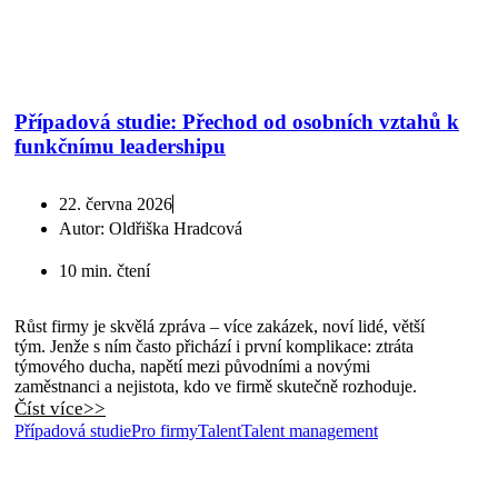
Případová studie: Přechod od osobních vztahů k
funkčnímu leadershipu
22. června 2026
Autor:
Oldřiška Hradcová
10 min. čtení
Růst firmy je skvělá zpráva – více zakázek, noví lidé, větší
tým. Jenže s ním často přichází i první komplikace: ztráta
týmového ducha, napětí mezi původními a novými
zaměstnanci a nejistota, kdo ve firmě skutečně rozhoduje.
Číst více>>
Případová studie
Pro firmy
Talent
Talent management