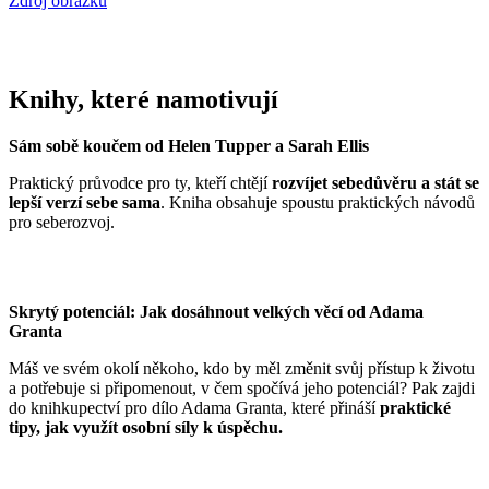
Zdroj obrázku
Knihy, které namotivují
Sám sobě koučem od Helen Tupper a Sarah Ellis
Praktický průvodce pro ty, kteří chtějí
rozvíjet sebedůvěru a stát se
lepší verzí sebe sama
. Kniha obsahuje spoustu praktických návodů
pro seberozvoj.
Skrytý potenciál: Jak dosáhnout velkých věcí od Adama
Granta
Máš ve svém okolí někoho, kdo by měl změnit svůj přístup k životu
a potřebuje si připomenout, v čem spočívá jeho potenciál? Pak zajdi
do knihkupectví pro dílo Adama Granta, které přináší
praktické
tipy, jak využít osobní síly k úspěchu.