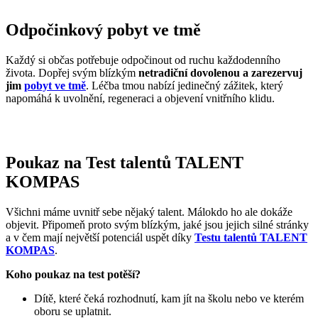
Odpočinkový pobyt ve tmě
Každý si občas potřebuje odpočinout od ruchu každodenního
života. Dopřej svým blízkým
netradiční dovolenou a zarezervuj
jim
pobyt ve tmě
. Léčba tmou nabízí jedinečný zážitek, který
napomáhá k uvolnění, regeneraci a objevení vnitřního klidu.
Poukaz na Test talentů TALENT
KOMPAS
Všichni máme uvnitř sebe nějaký talent. Málokdo ho ale dokáže
objevit. Připomeň proto svým blízkým, jaké jsou jejich silné stránky
a v čem mají největší potenciál uspět díky
Testu talentů TALENT
KOMPAS
.
Koho poukaz na test potěší?
Dítě, které čeká rozhodnutí, kam jít na školu nebo ve kterém
oboru se uplatnit.