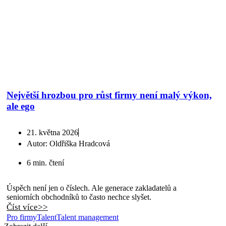
Největší hrozbou pro růst firmy není malý výkon,
ale ego
21. května 2026
Autor:
Oldřiška Hradcová
6 min. čtení
Úspěch není jen o číslech. Ale generace zakladatelů a
seniorních obchodníků to často nechce slyšet.
Číst více>>
Pro firmy
Talent
Talent management