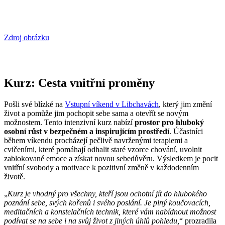
Zdroj obrázku
Kurz: Cesta vnitřní proměny
Pošli své blízké na
Vstupní víkend v Libchavách
, který jim změní
život a pomůže jim pochopit sebe sama a otevřít se novým
možnostem. Tento intenzivní kurz nabízí
prostor pro hluboký
osobní růst v bezpečném a inspirujícím prostředí
. Účastníci
během víkendu procházejí pečlivě navrženými terapiemi a
cvičeními, které pomáhají odhalit staré vzorce chování, uvolnit
zablokované emoce a získat novou sebedůvěru. Výsledkem je pocit
vnitřní svobody a motivace k pozitivní změně v každodenním
životě.
„
Kurz je vhodný pro všechny, kteří jsou ochotní jít do hlubokého
poznání sebe, svých kořenů i svého poslání. Je plný koučovacích,
meditačních a konstelačních technik, které vám nabídnout možnost
podívat se na sebe i na svůj život z jiných úhlů pohledu,
“ prozradila