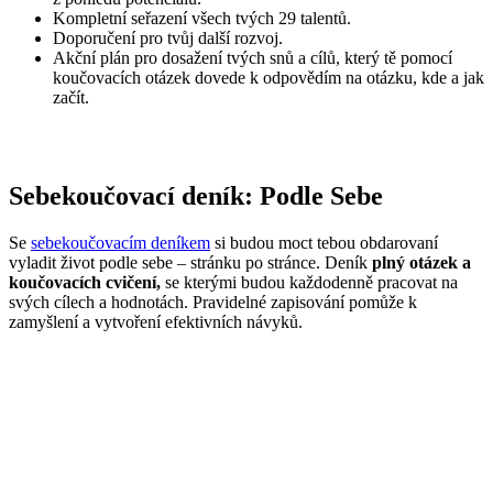
Kompletní seřazení všech tvých 29 talentů.
Doporučení pro tvůj další rozvoj.
Akční plán pro dosažení tvých snů a cílů, který tě pomocí
koučovacích otázek dovede k odpovědím na otázku, kde a jak
začít.
Sebekoučovací deník: Podle Sebe
Se
sebekoučovacím deníkem
si budou moct tebou obdarovaní
vyladit život podle sebe – stránku po stránce. Deník
plný otázek a
koučovacích cvičení,
se kterými budou každodenně pracovat na
svých cílech a hodnotách. Pravidelné zapisování pomůže k
zamyšlení a vytvoření efektivních návyků.