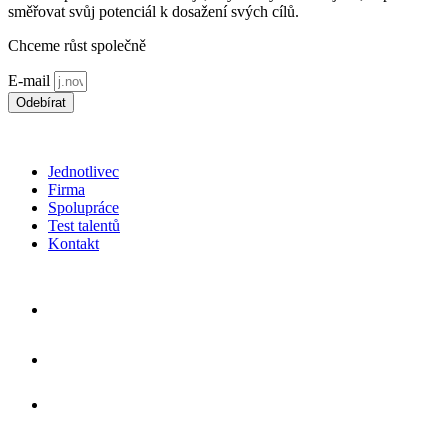
směřovat svůj potenciál k dosažení svých cílů.
Chceme růst společně
E-mail
Odebírat
*souhlasím s použitím
osobních údajů
Jednotlivec
Firma
Spolupráce
Test talentů
Kontakt