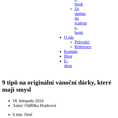
book
Ze
startup
do
scaleup
e-
book
O nás
Průvodci
Reference
Kontakt
Blog
E-
shop
9 tipů na originální vánoční dárky, které
mají smysl
18. listopadu 2024
Autor:
Oldřiška Hradcová
6 min. čtení