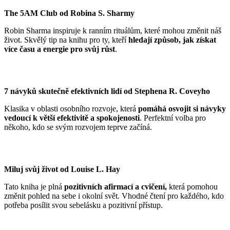
The 5AM Club od Robina S. Sharmy
Robin Sharma inspiruje k ranním rituálům, které mohou změnit náš
život. Skvělý tip na knihu pro ty, kteří
hledají způsob, jak získat
více času a energie pro svůj růst
.
7 návyků skutečně efektivních lidí od Stephena R. Coveyho
Klasika v oblasti osobního rozvoje, která
pomáhá osvojit si návyky
vedoucí k větší efektivitě a spokojenosti
. Perfektní volba pro
někoho, kdo se svým rozvojem teprve začíná.
Miluj svůj život od Louise L. Hay
Tato kniha je plná
pozitivních afirmací a cvičení,
která pomohou
změnit pohled na sebe i okolní svět. Vhodné čtení pro každého, kdo
potřeba posílit svou sebelásku a pozitivní přístup.