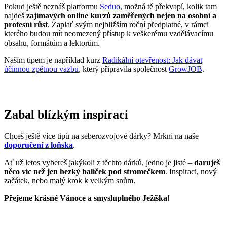
Pokud ještě neznáš platformu
Seduo
, možná tě překvapí, kolik tam
najdeš
zajímavých online kurzů zaměřených nejen na osobní a
profesní růst
. Zaplať svým nejbližším roční předplatné, v rámci
kterého budou mít neomezený přístup k veškerému vzdělávacímu
obsahu, formátům a lektorům.
Naším tipem je například kurz
Radikální otevřenost: Jak dávat
účinnou zpětnou vazbu
, který připravila společnost
GrowJOB
.
Zabal blízkým inspiraci
Chceš ještě více tipů na seberozvojové dárky? Mrkni na naše
doporučení z loňska
.
Ať už letos vybereš jakýkoli z těchto dárků, jedno je jisté –
daruješ
něco víc než jen hezký balíček pod stromečkem
. Inspiraci, nový
začátek, nebo malý krok k velkým snům.
Přejeme krásné Vánoce a smysluplného Ježíška!