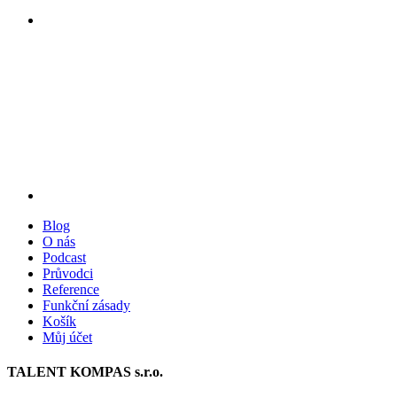
Blog
O nás
Podcast
Průvodci
Reference
Funkční zásady
Košík
Můj účet
TALENT KOMPAS s.r.o.