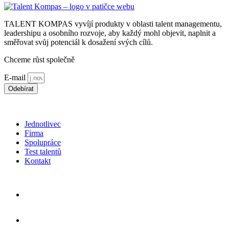
TALENT KOMPAS vyvíjí produkty v oblasti talent managementu,
leadershipu a osobního rozvoje, aby každý mohl objevit, naplnit a
směřovat svůj potenciál k dosažení svých cílů.
Chceme růst společně
E-mail
Odebírat
*souhlasím s použitím
osobních údajů
Jednotlivec
Firma
Spolupráce
Test talentů
Kontakt