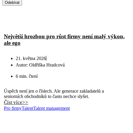
Odebírat
*souhlasím s použitím
osobních údajů
Největší hrozbou pro růst firmy není malý výkon,
ale ego
21. května 2026
Autor:
Oldřiška Hradcová
6 min. čtení
Úspěch není jen o číslech. Ale generace zakladatelů a
seniorních obchodníků to často nechce slyšet.
Číst více>>
Pro firmy
Talent
Talent management