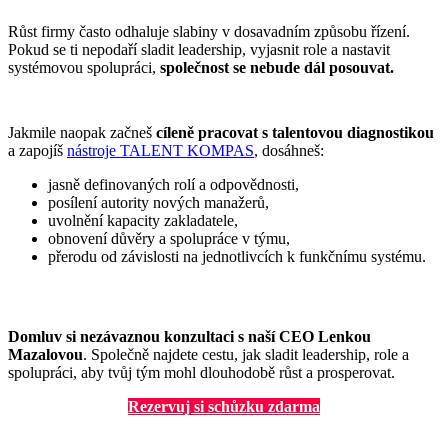
Růst firmy často odhaluje slabiny v dosavadním způsobu řízení.
Pokud se ti nepodaří sladit leadership, vyjasnit role a nastavit
systémovou spolupráci,
společnost se nebude dál posouvat.
Jakmile naopak začneš
cíleně pracovat s talentovou diagnostikou
a zapojíš
nástroje TALENT KOMPAS
, dosáhneš:
jasně definovaných rolí a odpovědnosti,
posílení autority nových manažerů,
uvolnění kapacity zakladatele,
obnovení důvěry a spolupráce v týmu,
přerodu od závislosti na jednotlivcích k funkčnímu systému.
Domluv si nezávaznou konzultaci s naší CEO Lenkou
Mazalovou
. Společně najdete cestu, jak sladit leadership, role a
spolupráci, aby tvůj tým mohl dlouhodobě růst a prosperovat.
Rezervuj si schůzku zdarma