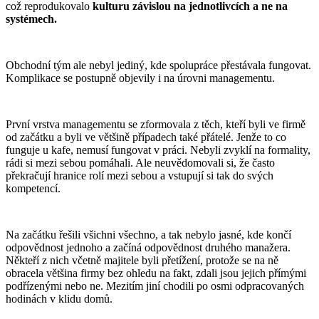
což reprodukovalo
kulturu závislou na jednotlivcích a ne na
systémech.
Obchodní tým ale nebyl jediný, kde spolupráce přestávala fungovat.
Komplikace se postupně objevily i na úrovni managementu.
První vrstva managementu se zformovala z těch, kteří byli ve firmě
od začátku a byli ve většině případech také přátelé. Jenže to co
funguje u kafe, nemusí fungovat v práci. Nebyli zvyklí na formality,
rádi si mezi sebou pomáhali. Ale neuvědomovali si, že často
překračují hranice rolí mezi sebou a vstupují si tak do svých
kompetencí.
Na začátku řešili všichni všechno, a tak nebylo jasné, kde končí
odpovědnost jednoho a začíná odpovědnost druhého manažera.
Někteří z nich včetně majitele byli přetížení, protože se na ně
obracela většina firmy bez ohledu na fakt, zdali jsou jejich přímými
podřízenými nebo ne. Mezitím jiní chodili po osmi odpracovaných
hodinách v klidu domů.