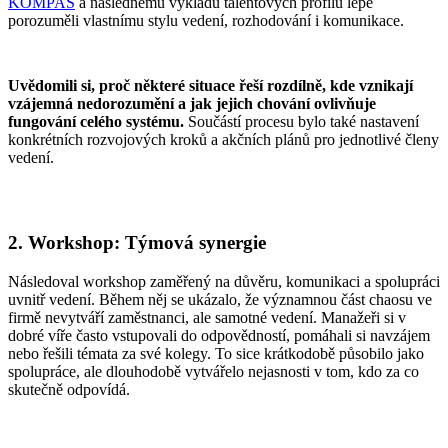
KOMPAS
a následnému výkladu talentových profilů lépe
porozuměli vlastnímu stylu vedení, rozhodování i komunikace.
Uvědomili si, proč některé situace řeší rozdílně, kde vznikají
vzájemná nedorozumění a jak jejich chování ovlivňuje
fungování celého systému.
Součástí procesu bylo také nastavení
konkrétních rozvojových kroků a akčních plánů pro jednotlivé členy
vedení.
2. Workshop: Týmová synergie
Následoval workshop zaměřený na důvěru, komunikaci a spolupráci
uvnitř vedení. Během něj se ukázalo, že významnou část chaosu ve
firmě nevytváří zaměstnanci, ale samotné vedení. Manažeři si v
dobré víře často vstupovali do odpovědností, pomáhali si navzájem
nebo řešili témata za své kolegy. To sice krátkodobě působilo jako
spolupráce, ale dlouhodobě vytvářelo nejasnosti v tom, kdo za co
skutečně odpovídá.