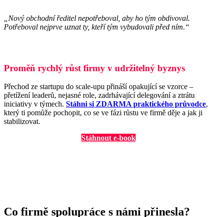
„Nový obchodní ředitel nepotřeboval, aby ho tým obdivoval.
Potřeboval nejprve uznat ty, kteří tým vybudovali před ním.“
Proměň rychlý růst firmy v udržitelný byznys
Přechod ze startupu do scale-upu přináší opakující se vzorce –
přetížení leaderů, nejasné role, zadrhávající delegování a ztrátu
iniciativy v týmech.
Stáhni si ZDARMA praktického průvodce
,
který ti pomůže pochopit, co se ve fázi růstu ve firmě děje a jak ji
stabilizovat.
Stáhnout e-book
Co firmě spolupráce s námi přinesla?