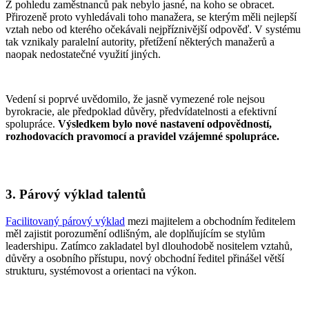
Z pohledu zaměstnanců pak nebylo jasné, na koho se obracet.
Přirozeně proto vyhledávali toho manažera, se kterým měli nejlepší
vztah nebo od kterého očekávali nejpříznivější odpověď. V systému
tak vznikaly paralelní autority, přetížení některých manažerů a
naopak nedostatečné využití jiných.
Vedení si poprvé uvědomilo, že jasně vymezené role nejsou
byrokracie, ale předpoklad důvěry, předvídatelnosti a efektivní
spolupráce.
Výsledkem bylo nové nastavení odpovědností,
rozhodovacích pravomocí a pravidel vzájemné spolupráce.
3. Párový výklad talentů
Facilitovaný párový výklad
mezi majitelem a obchodním ředitelem
měl zajistit porozumění odlišným, ale doplňujícím se stylům
leadershipu.
Zatímco zakladatel byl dlouhodobě nositelem vztahů,
důvěry a osobního přístupu, nový obchodní ředitel přinášel větší
strukturu, systémovost a orientaci na výkon.