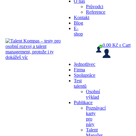
O nás
Průvodci
Reference
Kontakt
Blog
E-
shop
0.00
Kč
Cart
0
Jednotlivec
Firma
Spolupráce
Test
talentů
Osobní
výklad
Publikace
Poznávací
karty
pro
páry
Talent
Manažer