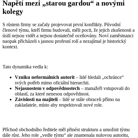
Napětí mezi „starou gardou“ a novými
kolegy
S růstem firmy se začaly projevovat první konflikty. Původní
členové týmu, kteří firmu budovali, měli pocit, že jejich zkušenosti a
úsilí nejsou vidět a nejsou dostatečně oceňovány. Noví zaměstnanci
naopak přicházeli s jasnou profesní rolí a nezajímal je historický
kontext.
Tato dynamika vedla k:
Vzniku neformálních autorit
– lidé hledali „ochránce“
svých potřeb mimo oficiální hierarchii.
Nejasnostem v odpovědnostech
– manažeři vstupovali do
oblastí, za které nenesou odpovědnost.
Závislosti na majiteli
– lidé se stále obraceli přímo na
zakladatele, místo aby respektovali nové role.
Příchod obchodního ředitele měl přinést strukturu a umožnit týmu
dále růst. Jeho role „vedle týmu“ ale znamenala nulovou autoritu,