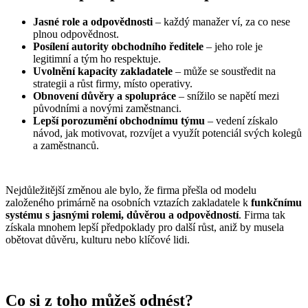
Jasné role a odpovědnosti
– každý manažer ví, za co nese
plnou odpovědnost.
Posílení autority obchodního ředitele
– jeho role je
legitimní a tým ho respektuje.
Uvolnění kapacity zakladatele
– může se soustředit na
strategii a růst firmy, místo operativy.
Obnovení důvěry a spolupráce
– snížilo se napětí mezi
původními a novými zaměstnanci.
Lepší porozumění obchodnímu týmu
– vedení získalo
návod, jak motivovat, rozvíjet a využít potenciál svých kolegů
a zaměstnanců.
Nejdůležitější změnou ale bylo, že firma přešla od modelu
založeného primárně na osobních vztazích zakladatele k
funkčnímu
systému s jasnými rolemi, důvěrou a odpovědností
. Firma tak
získala mnohem lepší předpoklady pro další růst, aniž by musela
obětovat důvěru, kulturu nebo klíčové lidi.
Co si z toho můžeš odnést?