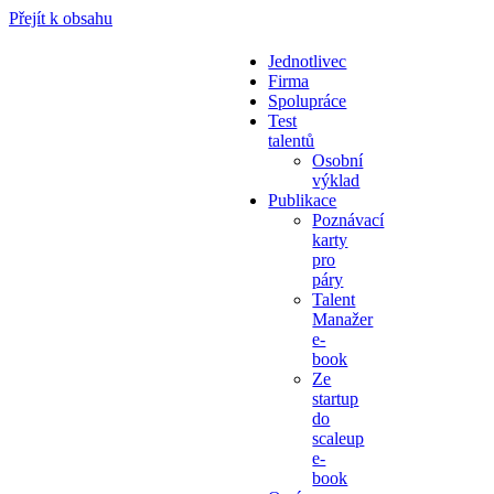
Přejít k obsahu
Jednotlivec
Firma
Spolupráce
Test
talentů
Osobní
výklad
Publikace
Poznávací
karty
pro
páry
Talent
Manažer
e-
book
Ze
startup
do
scaleup
e-
book