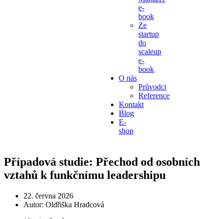
e-
book
Ze
startup
do
scaleup
e-
book
O nás
Průvodci
Reference
Kontakt
Blog
E-
shop
Případová studie: Přechod od osobních
vztahů k funkčnímu leadershipu
22. června 2026
Autor:
Oldřiška Hradcová