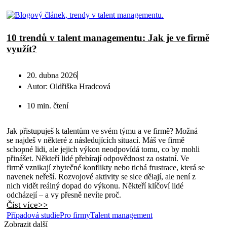
10 trendů v talent managementu: Jak je ve firmě
využít?
20. dubna 2026
Autor:
Oldřiška Hradcová
10 min. čtení
Jak přistupuješ k talentům ve svém týmu a ve firmě? Možná
se najdeš v některé z následujících situací. Máš ve firmě
schopné lidi, ale jejich výkon neodpovídá tomu, co by mohli
přinášet. Někteří lidé přebírají odpovědnost za ostatní. Ve
firmě vznikají zbytečné konflikty nebo tichá frustrace, která se
navenek neřeší. Rozvojové aktivity se sice dělají, ale není z
nich vidět reálný dopad do výkonu. Někteří klíčoví lidé
odcházejí – a vy přesně nevíte proč.
Číst více>>
Případová studie
Pro firmy
Talent management
Zobrazit další