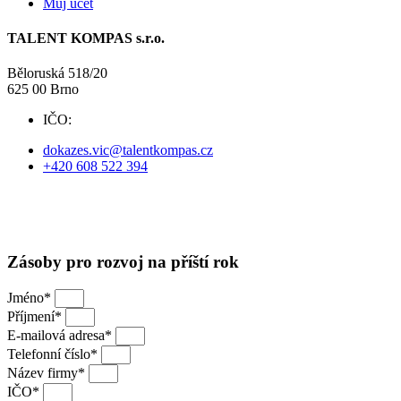
Můj účet
TALENT KOMPAS s.r.o.
Běloruská 518/20
625 00 Brno
IČO:
09738525
dokazes.vic@talentkompas.cz
+420 608 522 394
© 2024 TALENT KOMPAS
Obchodní podmínky
·
Ochrana soukromí
Zásoby pro rozvoj na příští rok
Jméno*
Příjmení*
E-mailová adresa*
Telefonní číslo*
Název firmy*
IČO*