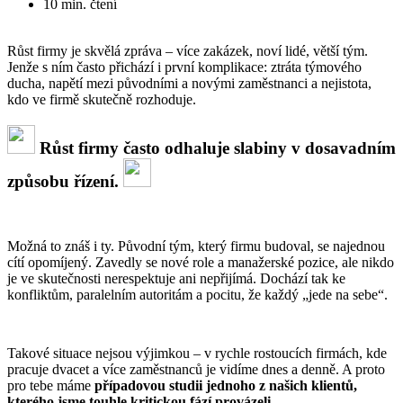
10 min. čtení
Růst firmy je skvělá zpráva – více zakázek, noví lidé, větší tým.
Jenže s ním často přichází i první komplikace: ztráta týmového
ducha, napětí mezi původními a novými zaměstnanci a nejistota,
kdo ve firmě skutečně rozhoduje.
Růst firmy často odhaluje slabiny v dosavadním
způsobu řízení.
Možná to znáš i ty. Původní tým, který firmu budoval, se najednou
cítí opomíjený. Zavedly se nové role a manažerské pozice, ale nikdo
je ve skutečnosti nerespektuje ani nepřijímá. Dochází tak ke
konfliktům, paralelním autoritám a pocitu, že každý „jede na sebe“.
Takové situace nejsou výjimkou – v rychle rostoucích firmách, kde
pracuje dvacet a více zaměstnanců je vidíme dnes a denně. A proto
pro tebe máme
případovou studii jednoho z našich klientů,
kterého jsme touhle kritickou fází provázeli.