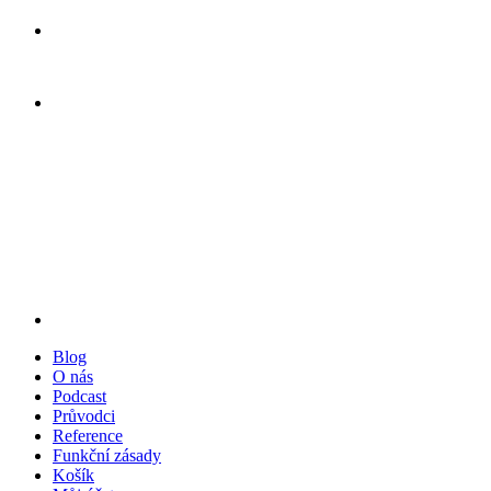
Blog
O nás
Podcast
Průvodci
Reference
Funkční zásady
Košík