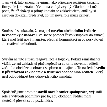
Tým však tuto změnu nevnímal jako přirozené rozšíření kapacity
firmy, ale jako ztrátu něčeho, na co byl zvyklý. Obchodníci měli
pocit, že přicházejí o přímý kontakt se zakladatelem, aniž by si
zároveň dokázali představit, co jim nová role může přinést.
Současně se ukázalo, že
majitel nového obchodního ředitele
nevědomky oslaboval.
Ve snaze pomoci často vstupoval do situací,
které měl řešit nový manažer, přebíral komunikaci nebo poskytoval
alternativní rozhodnutí.
Systém na tuto situaci reagoval zcela logicky. Pokud zaměstnanci
viděli, že ani zakladatel plně nepředává autoritu novému řediteli,
začali ho obcházet a obracet se přímo na majitele. To následně
vedlo
k přetěžování zakladatele a frustraci obchodního ředitele
, který
nesl odpovědnost bez odpovídajícího mandátu.
Společně jsme proto
nastavili nové hranice spolupráce
, vyjasnili
role a vytvořili podmínky pro to, aby obchodní ředitel mohl
skutečně převzít svou pozici lídra.