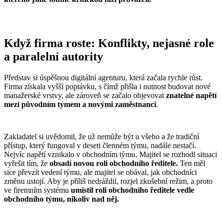
Když firma roste: Konflikty, nejasné role
a paralelní autority
Představ si úspěšnou digitální agenturu, která začala rychle růst.
Firma získala vyšší poptávku, s čímž přišla i nutnost budovat nové
manažerské vrstvy, ale zároveň se začalo objevovat
znatelné napětí
mezi původním týmem a novými zaměstnanci
.
Zakladatel si uvědomil, že už nemůže být u všeho a že tradiční
přístup, který fungoval v deseti členném týmu, nadále nestačí.
Nejvíc napětí vznikalo v obchodním týmu. Majitel se rozhodl situaci
vyřešit tím, že
obsadí novou roli obchodního ředitele.
Ten měl
sice převzít vedení týmu, ale majitel se obával, jak obchodníci
změnu ustojí. Aby je příliš nedráždil, rozjel zkušební režim, a proto
ve firemním systému
umístil roli obchodního ředitele vedle
obchodního týmu, nikoliv nad něj.