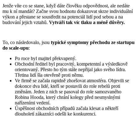
Jenže víte co se stane, když dáte člověku odpovědnost, ale nedáte
mu k ní mandát? Začne svou hodnotu dokazovat skrze individuální
výkon a přestane se soustředit na potenciál lidí pod sebou a na
budování jejich vztahů.
Vytváří tak víc tlaku a méně důvěry.
To, co následovalo, jsou
typické symptomy přechodu ze startupu
do scale-upu
:
Po roce byl majitel překvapený.
Obchodní ředitel byl pracovitý, kompetentní a výsledkově
orientovaný. Přesto ho tým stále nepřijal jako svého lídra.
Třetina lidí šla otevřeně proti němu.
Ve firmě se začala rapidně zhoršovat atmosféra. Objevili se
dokonce dva lidé, kteří se postavili do role rebelů proti
změnám. Jeden z nich se pasoval do role samozvaného
Robina Hooda, který chrání kolegy před nesmyslnými
nařízeními vedení.
Úspěšnost obchodních případů začala klesat a někteří
dlouholetí zákazníci odešli ke konkurenci.