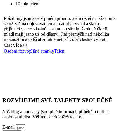
10 min. čtení
Prázdniny jsou sice v plném proudu, ale možná i u vás doma
se už začíná objevovat téma: maturita, vysoká škola,
přijímačky a co vlastně nastane po střední škole. Někteří
mladí mají jasno už od dětství. Jiní přemýšlí nad několika
možnostmi a další absolutně netuší, co si vlastně vybrat.
Číst více>>
Osobní rozvoj
Silné stránky
Talent
ROZVÍJEJME SVÉ TALENTY SPOLEČNĚ
Náš blog a podcasty jsou plné informací, příběhů a tipů na
osobnostní růst. Věříme, že dokážeš víc i ty.
E-mail