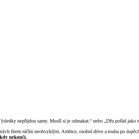
„Výsledky nepřijdou samy. Musíš si je odmakat.“ nebo „Dřu pořád jako mag
ných firem ničím neobvyklým. Ambice, osobní drive a touha po úspě
nikdy nekončí.