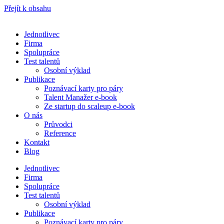
Přejít k obsahu
Jednotlivec
Firma
Spolupráce
Test talentů
Osobní výklad
Publikace
Poznávací karty pro páry
Talent Manažer e-book
Ze startup do scaleup e-book
O nás
Průvodci
Reference
Kontakt
Blog
Jednotlivec
Firma
Spolupráce
Test talentů
Osobní výklad
Publikace
Poznávací karty pro páry